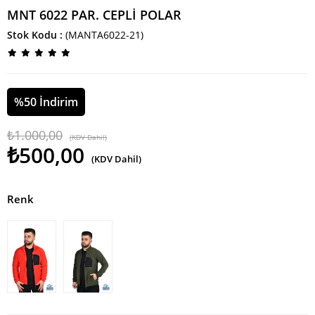
MNT 6022 PAR. CEPLİ POLAR
Stok Kodu
(MANTA6022-21)
%
50
İndirim
₺1.000,00
(KDV Dahil)
₺500,00
(KDV Dahil)
Renk