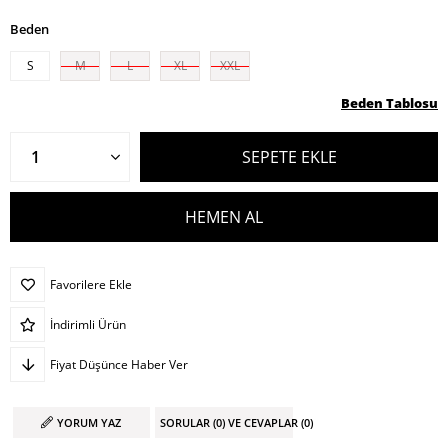
Beden
S
M
L
XL
XXL
Beden Tablosu
Favorilere Ekle
İndirimli Ürün
Fiyat Düşünce Haber Ver
YORUM YAZ
SORULAR (0) VE CEVAPLAR (0)