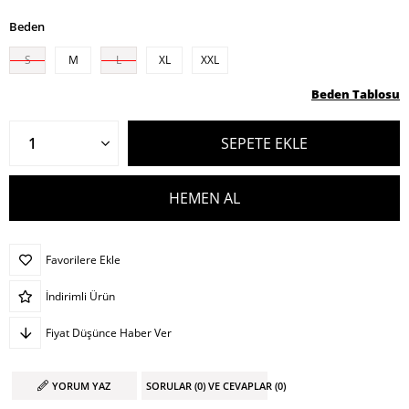
Beden
S
M
L
XL
XXL
Beden Tablosu
Favorilere Ekle
İndirimli Ürün
Fiyat Düşünce Haber Ver
YORUM YAZ
SORULAR (0) VE CEVAPLAR (0)