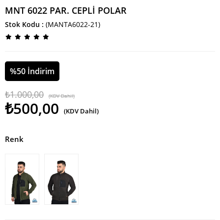
MNT 6022 PAR. CEPLİ POLAR
Stok Kodu
(MANTA6022-21)
%
50
İndirim
₺1.000,00
(KDV Dahil)
₺500,00
(KDV Dahil)
Renk