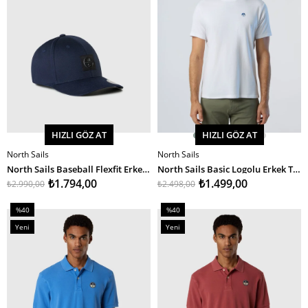
HIZLI GÖZ AT
HIZLI GÖZ AT
North Sails
North Sails
SEPETE EKLE
SEPETE EKLE
North Sails Baseball Flexfit Erkek Şapka
North Sails Basic Logolu Erkek T-Shirt
₺1.794,00
₺1.499,00
₺2.990,00
₺2.498,00
%40
%40
İndirim
İndirim
Yeni
Yeni
%40İndirim
%40İndirim
Ürün
Ürün