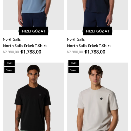
HIZLI GÖZ AT
HIZLI GÖZ AT
North Sails
North Sails
SEPETE EKLE
SEPETE EKLE
North Sails Erkek T-Shirt
North Sails Erkek T-Shirt
₺1.788,00
₺1.788,00
₺2.980,00
₺2.980,00
%40
%40
İndirim
İndirim
Yeni
Yeni
%40İndirim
%40İndirim
Ürün
Ürün