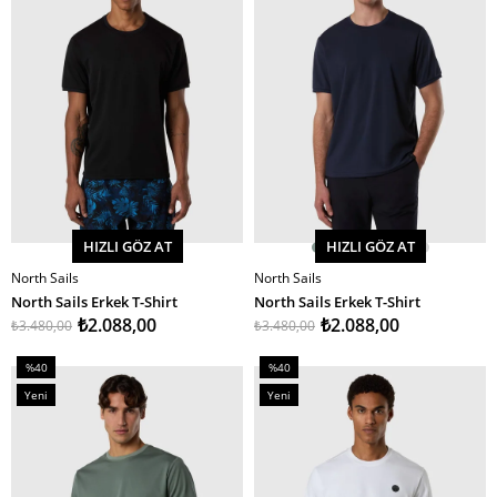
HIZLI GÖZ AT
HIZLI GÖZ AT
North Sails
North Sails
SEPETE EKLE
SEPETE EKLE
North Sails Erkek T-Shirt
North Sails Erkek T-Shirt
₺2.088,00
₺2.088,00
₺3.480,00
₺3.480,00
%40
%40
İndirim
İndirim
Yeni
Yeni
%40İndirim
%40İndirim
Ürün
Ürün