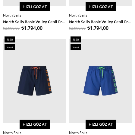
HIZLI GÖZ AT
HIZLI GÖZ AT
North Sails
North Sails
SEPETE EKLE
SEPETE EKLE
North Sails Basic Volley Cepli Erkek Deniz Şortu 36Cm
North Sails Basic Volley Cepli Erkek Deniz Şortu 36Cm
₺1.794,00
₺1.794,00
₺2.990,00
₺2.990,00
%40
%40
İndirim
İndirim
Yeni
Yeni
%40İndirim
%40İndirim
Ürün
Ürün
HIZLI GÖZ AT
HIZLI GÖZ AT
North Sails
North Sails