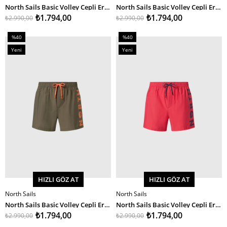
SEPETE EKLE
SEPETE EKLE
North Sails Basic Volley Cepli Erkek Deniz Şortu 36Cm
North Sails Basic Volley Cepli Erkek Deniz Şortu 36Cm
₺1.794,00
₺1.794,00
₺2.990,00
₺2.990,00
%40
%40
İndirim
İndirim
Yeni
Yeni
%40İndirim
%40İndirim
Ürün
Ürün
HIZLI GÖZ AT
HIZLI GÖZ AT
North Sails
North Sails
SEPETE EKLE
SEPETE EKLE
North Sails Basic Volley Cepli Erkek Deniz Şortu 36Cm
North Sails Basic Volley Cepli Erkek Deniz Şortu 36Cm
₺1.794,00
₺1.794,00
₺2.990,00
₺2.990,00