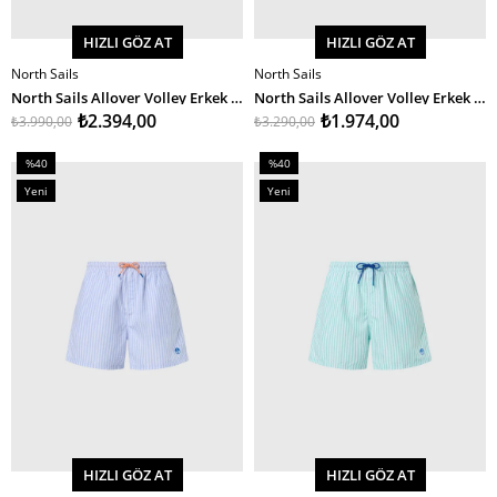
HIZLI GÖZ AT
HIZLI GÖZ AT
North Sails
North Sails
SEPETE EKLE
SEPETE EKLE
North Sails Allover Volley Erkek Deniz Şortu 40Cm
North Sails Allover Volley Erkek Deniz Şortu 40Cm
₺2.394,00
₺1.974,00
₺3.990,00
₺3.290,00
%40
%40
İndirim
İndirim
Yeni
Yeni
%40İndirim
%40İndirim
Ürün
Ürün
HIZLI GÖZ AT
HIZLI GÖZ AT