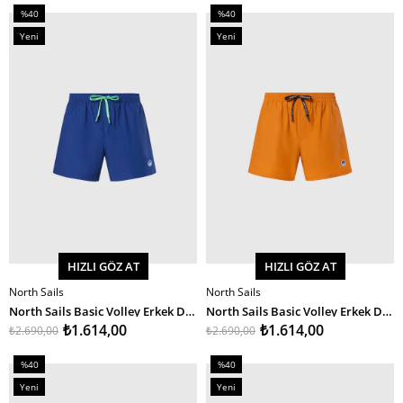
%40
%40
İndirim
İndirim
Yeni
Yeni
%40İndirim
%40İndirim
Ürün
Ürün
HIZLI GÖZ AT
HIZLI GÖZ AT
North Sails
North Sails
SEPETE EKLE
SEPETE EKLE
North Sails Basic Volley Erkek Deniz Şortu 36Cm
North Sails Basic Volley Erkek Deniz Şortu 36Cm
₺1.614,00
₺1.614,00
₺2.690,00
₺2.690,00
%40
%40
İndirim
İndirim
Yeni
Yeni
%40İndirim
%40İndirim