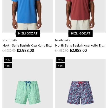
HIZLI GÖZ AT
HIZLI GÖZ AT
North Sails
North Sails
SEPETE EKLE
SEPETE EKLE
North Sails Baskılı Kısa Kollu Erkek Polo Yaka T-Shirt
North Sails Baskılı Kısa Kollu Erkek Polo Yaka T-Shirt
₺2.988,00
₺2.988,00
₺4.980,00
₺4.980,00
%40
%40
İndirim
İndirim
Yeni
Yeni
%40İndirim
%40İndirim
Ürün
Ürün