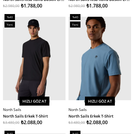
₺1.788,00
₺1.788,00
₺2.980,00
₺2.980,00
%40
%40
İndirim
İndirim
Yeni
Yeni
%40İndirim
%40İndirim
Ürün
Ürün
HIZLI GÖZ AT
HIZLI GÖZ AT
North Sails
North Sails
SEPETE EKLE
SEPETE EKLE
North Sails Erkek T-Shirt
North Sails Erkek T-Shirt
₺2.088,00
₺2.088,00
₺3.480,00
₺3.480,00
%40
%40