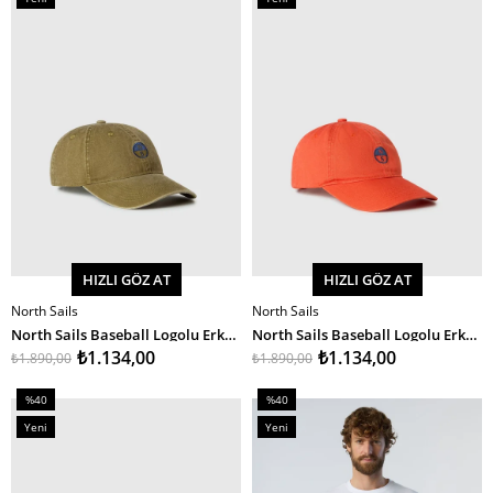
%40İndirim
%40İndirim
Ürün
Ürün
HIZLI GÖZ AT
HIZLI GÖZ AT
North Sails
North Sails
SEPETE EKLE
SEPETE EKLE
North Sails Baseball Logolu Erkek Şapka
North Sails Baseball Logolu Erkek Şapka
₺1.134,00
₺1.134,00
₺1.890,00
₺1.890,00
%40
%40
İndirim
İndirim
Yeni
Yeni
%40İndirim
%40İndirim
Ürün
Ürün