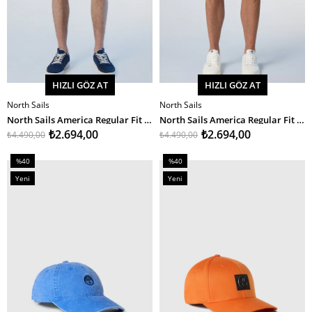
HIZLI GÖZ AT
HIZLI GÖZ AT
North Sails
North Sails
SEPETE EKLE
SEPETE EKLE
North Sails America Regular Fit Erkek Kargo Şort
North Sails America Regular Fit Erkek Kargo Şort
₺2.694,00
₺2.694,00
₺4.490,00
₺4.490,00
%40
%40
İndirim
İndirim
Yeni
Yeni
%40İndirim
%40İndirim
Ürün
Ürün