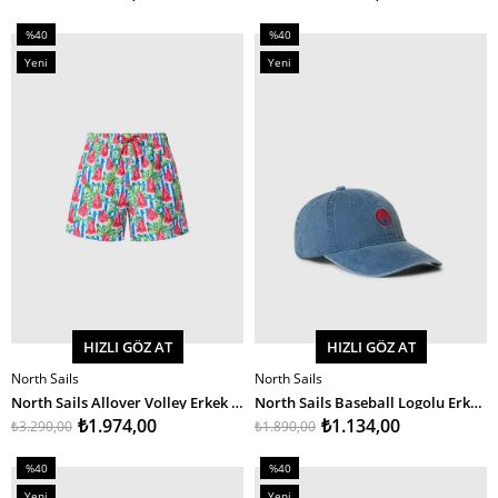
%40
%40
İndirim
İndirim
Yeni
Yeni
%40İndirim
%40İndirim
Ürün
Ürün
HIZLI GÖZ AT
HIZLI GÖZ AT
North Sails
North Sails
SEPETE EKLE
SEPETE EKLE
North Sails Allover Volley Erkek Deniz Şortu 36Cm
North Sails Baseball Logolu Erkek Şapka
₺1.974,00
₺1.134,00
₺3.290,00
₺1.890,00
%40
%40
İndirim
İndirim
Yeni
Yeni