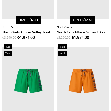
HIZLI GÖZ AT
HIZLI GÖZ AT
North Sails
North Sails
SEPETE EKLE
SEPETE EKLE
North Sails Allover Volley Erkek Deniz Şortu 36Cm
North Sails Allover Volley Erkek Deniz Şortu 36Cm
₺1.974,00
₺1.974,00
₺3.290,00
₺3.290,00
%40
%40
İndirim
İndirim
Yeni
Yeni
%40İndirim
%40İndirim
Ürün
Ürün