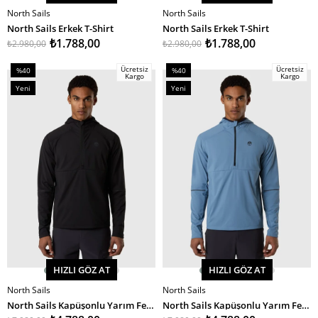
North Sails
North Sails
SEPETE EKLE
SEPETE EKLE
North Sails Erkek T-Shirt
North Sails Erkek T-Shirt
₺1.788,00
₺1.788,00
₺2.980,00
₺2.980,00
Ücretsiz
Ücretsiz
%40
%40
Kargo
Kargo
İndirim
İndirim
Yeni
Yeni
%40İndirim
%40İndirim
Ürün
Ürün
HIZLI GÖZ AT
HIZLI GÖZ AT
North Sails
North Sails
SEPETE EKLE
SEPETE EKLE
North Sails Kapüşonlu Yarım Fermuarlı Erkek Sweatshirt
North Sails Kapüşonlu Yarım Fermuarlı Erkek Sweatshirt