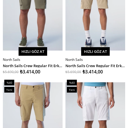
HIZLI GÖZ AT
HIZLI GÖZ AT
North Sails
North Sails
SEPETE EKLE
SEPETE EKLE
North Sails Crew Regular Fit Erkek Kargo Şort
North Sails Crew Regular Fit Erkek Kargo Şort
₺3.414,00
₺3.414,00
₺5.690,00
₺5.690,00
%40
%40
İndirim
İndirim
Yeni
Yeni
%40İndirim
%40İndirim
Ürün
Ürün