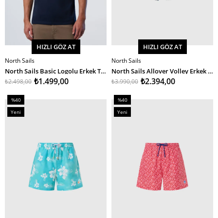
HIZLI GÖZ AT
HIZLI GÖZ AT
North Sails
North Sails
SEPETE EKLE
SEPETE EKLE
North Sails Basic Logolu Erkek T-Shirt
North Sails Allover Volley Erkek Deniz Şortu 40Cm
₺1.499,00
₺2.394,00
₺2.498,00
₺3.990,00
%40
%40
İndirim
İndirim
Yeni
Yeni
%40İndirim
%40İndirim
Ürün
Ürün