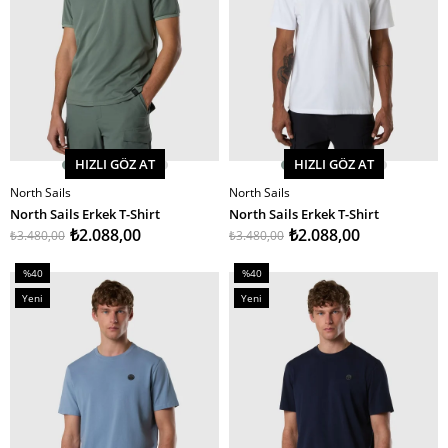
HIZLI GÖZ AT
HIZLI GÖZ AT
North Sails
North Sails
SEPETE EKLE
SEPETE EKLE
North Sails Erkek T-Shirt
North Sails Erkek T-Shirt
₺2.088,00
₺2.088,00
₺3.480,00
₺3.480,00
%40
%40
İndirim
İndirim
Yeni
Yeni
%40İndirim
%40İndirim
Ürün
Ürün