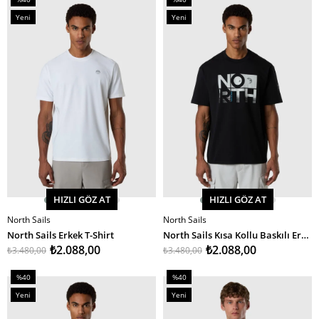
İndirim
İndirim
Yeni
Yeni
%40İndirim
%40İndirim
Ürün
Ürün
HIZLI GÖZ AT
HIZLI GÖZ AT
North Sails
North Sails
SEPETE EKLE
SEPETE EKLE
North Sails Erkek T-Shirt
North Sails Kısa Kollu Baskılı Erkek T-Shirt
₺2.088,00
₺2.088,00
₺3.480,00
₺3.480,00
%40
%40
İndirim
İndirim
Yeni
Yeni
%40İndirim
%40İndirim
Ürün
Ürün