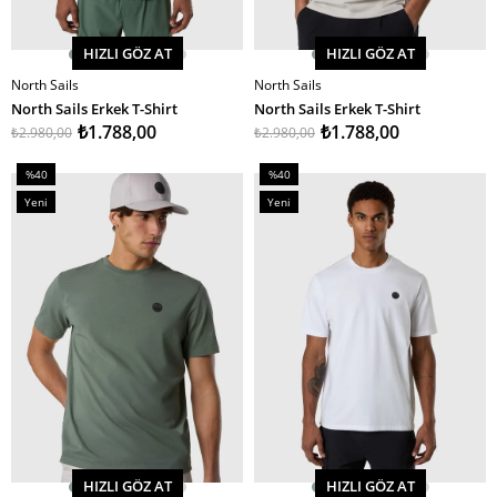
HIZLI GÖZ AT
HIZLI GÖZ AT
North Sails
North Sails
SEPETE EKLE
SEPETE EKLE
North Sails Erkek T-Shirt
North Sails Erkek T-Shirt
₺1.788,00
₺1.788,00
₺2.980,00
₺2.980,00
%40
%40
İndirim
İndirim
Yeni
Yeni
%40İndirim
%40İndirim
Ürün
Ürün
HIZLI GÖZ AT
HIZLI GÖZ AT