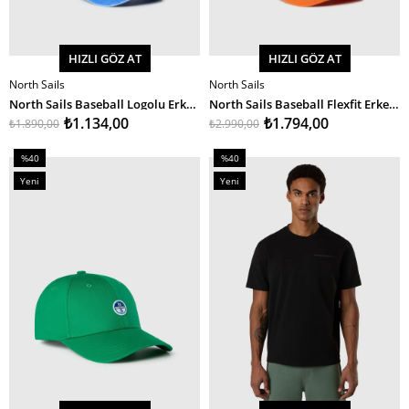
HIZLI GÖZ AT
HIZLI GÖZ AT
North Sails
North Sails
SEPETE EKLE
SEPETE EKLE
North Sails Baseball Logolu Erkek Şapka
North Sails Baseball Flexfit Erkek Şapka
₺1.134,00
₺1.794,00
₺1.890,00
₺2.990,00
%40
%40
İndirim
İndirim
Yeni
Yeni
%40İndirim
%40İndirim
Ürün
Ürün