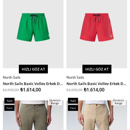
Ürün
Ürün
HIZLI GÖZ AT
HIZLI GÖZ AT
North Sails
North Sails
SEPETE EKLE
SEPETE EKLE
North Sails Basic Volley Erkek Deniz Şortu 36Cm
North Sails Basic Volley Erkek Deniz Şortu 36Cm
₺1.614,00
₺1.614,00
₺2.690,00
₺2.690,00
Ücretsiz
Ücretsiz
%40
%40
Kargo
Kargo
İndirim
İndirim
Yeni
Yeni
%40İndirim
%40İndirim
Ürün
Ürün