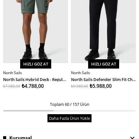
HIZLI GÖZ AT
HIZLI GÖZ AT
North Sails
North Sails
SEPETE EKLE
SEPETE EKLE
North Sails Hybrid Deck - Regular Kalıp Erkek Şort
North Sails Defender Slim Fit Chino Erkek Pantolon
₺4.788,00
₺5.988,00
₺7.980,00
₺9.980,00
Toplam
60
/
157
Ürün
Daha Fazla Ürün Yükle
Kurumsal