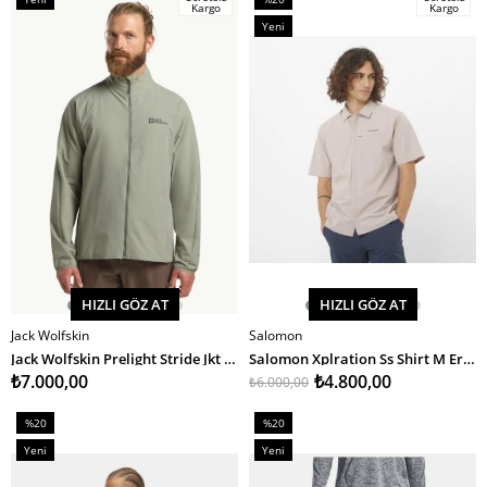
Kargo
Kargo
Ürün
İndirim
Yeni
%20İndirim
Ürün
HIZLI GÖZ AT
HIZLI GÖZ AT
Jack Wolfskin
Salomon
SEPETE EKLE
SEPETE EKLE
Jack Wolfskin Prelight Stride Jkt M Erkek Outdoor Ceket
Salomon Xplration Ss Shirt M Erkek Gömlek
₺7.000,00
₺4.800,00
₺6.000,00
%20
%20
İndirim
İndirim
Yeni
Yeni
%20İndirim
%20İndirim
Ürün
Ürün