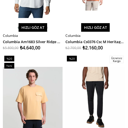
HIZLI GÖZ AT
HIZLI GÖZ AT
Columbia
Columbia
SEPETE EKLE
SEPETE EKLE
Columbia Am1683 Silver Ridge Utility Lite Long Sleeve Erkek Gömlek
Columbia Cs0376 Csc M Heritage Erkek T-Shirt
₺4.640,00
₺2.160,00
₺5.800,00
₺2.700,00
Ücretsiz
%20
%20
Kargo
İndirim
İndirim
Yeni
%20İndirim
%20İndirim
Ürün