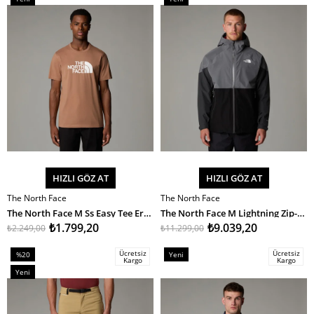
%20İndirim
%20İndirim
Ürün
Ürün
HIZLI GÖZ AT
HIZLI GÖZ AT
The North Face
The North Face
SEPETE EKLE
SEPETE EKLE
The North Face M Ss Easy Tee Erkek T-Shirt
The North Face M Lightning Zip-In Jacket Erkek Mont
₺1.799,20
₺9.039,20
₺2.249,00
₺11.299,00
Ücretsiz
Ücretsiz
%20
Yeni
Kargo
Kargo
İndirim
Ürün
Yeni
%20İndirim
Ürün