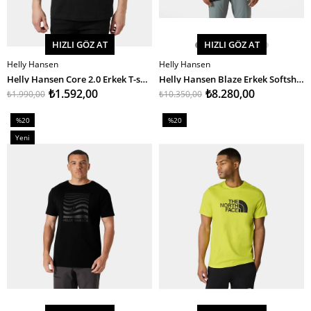
HIZLI GÖZ AT
HIZLI GÖZ AT
Helly Hansen
Helly Hansen
SEPETE EKLE
SEPETE EKLE
Helly Hansen Core 2.0 Erkek T-shirt
Helly Hansen Blaze Erkek Softshell
₺1.592,00
₺8.280,00
₺1.990,00
₺10.350,00
%20
%20
İndirim
İndirim
Yeni
%20İndirim
%20İndirim
Ürün