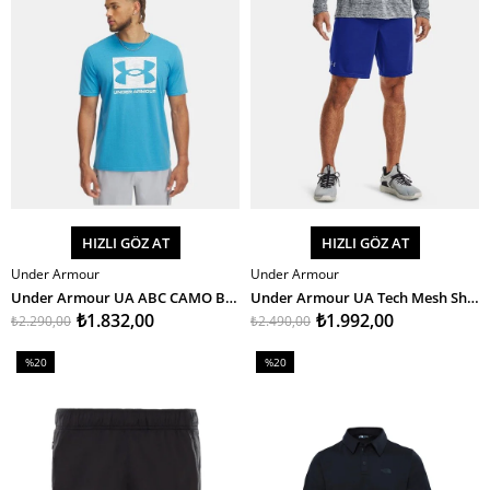
HIZLI GÖZ AT
HIZLI GÖZ AT
Under Armour
Under Armour
SEPETE EKLE
SEPETE EKLE
Under Armour UA ABC CAMO BOXED LOGO SS Erkek T-Shirt
Under Armour UA Tech Mesh Shorts Erkek Şort
₺1.832,00
₺1.992,00
₺2.290,00
₺2.490,00
%20
%20
İndirim
İndirim
%20İndirim
%20İndirim