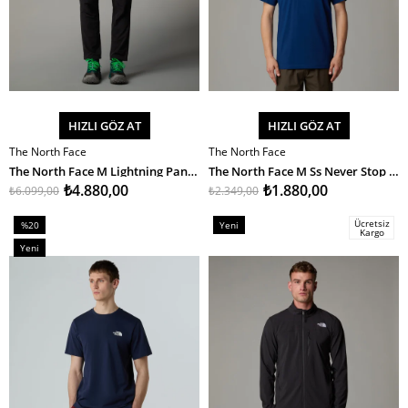
HIZLI GÖZ AT
HIZLI GÖZ AT
The North Face
The North Face
SEPETE EKLE
SEPETE EKLE
The North Face M Lightning Pant - Eu Erkek Outdoor Pantolon
The North Face M Ss Never Stop Exploring Tee Erkek T-Shirt
₺4.880,00
₺1.880,00
₺6.099,00
₺2.349,00
Ücretsiz
%20
Yeni
Kargo
İndirim
Ürün
Yeni
%20İndirim
Ürün