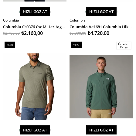
HIZLI GÖZ AT
HIZLI GÖZ AT
Columbia
Columbia
SEPETE EKLE
SEPETE EKLE
Columbia Cs0376 Csc M Heritage Erkek T-Shirt
Columbia Ae1681 Columbia Hike Jogger II Erkek Pantolon
₺2.160,00
₺4.720,00
₺2.700,00
₺5.900,00
Ücretsiz
%20
Yeni
Kargo
İndirim
Ürün
%20İndirim
HIZLI GÖZ AT
HIZLI GÖZ AT