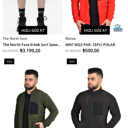
HIZLI GÖZ AT
HIZLI GÖZ AT
The North Face
Manta
SEPETE EKLE
SEPETE EKLE
The North Face Erkek Şort Speedlight - Eu
MNT 6022 PAR. CEPLİ POLAR
₺3.199,20
₺500,00
₺3.999,00
₺1.000,00
%50
%50
İndirim
İndirim
%50İndirim
%50İndirim