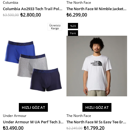
Columbia
The North Face
SEPETE EKLE
SEPETE EKLE
Columbia Ao2933 Tech Trail Polo Erkek T-Shirt
The North Face M Nimble Jacket - Eu Erkek Ceket
₺2.800,00
₺6.299,00
₺3.500,00
Ücretsiz
%20
Kargo
İndirim
Yeni
%20İndirim
Ürün
HIZLI GÖZ AT
HIZLI GÖZ AT
Under Armour
The North Face
SEPETE EKLE
SEPETE EKLE
Under Armour M UA Perf Tech 3in Erkek Boxer
The North Face M Ss Easy Tee Erkek T-Shirt
₺3.490,00
₺1.799,20
₺2.249,00