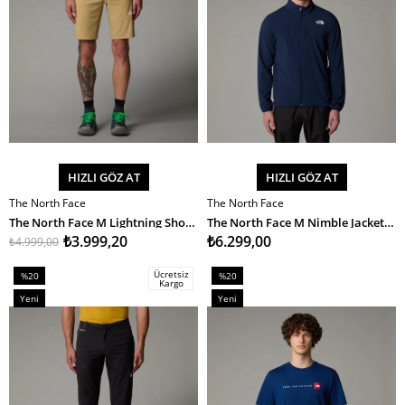
HIZLI GÖZ AT
HIZLI GÖZ AT
The North Face
The North Face
SEPETE EKLE
SEPETE EKLE
The North Face M Lightning Short - Eu Erkek Şort
The North Face M Nimble Jacket - Eu Erkek Ceket
₺3.999,20
₺6.299,00
₺4.999,00
Ücretsiz
%20
%20
Kargo
İndirim
İndirim
Yeni
Yeni
%20İndirim
%20İndirim
Ürün
Ürün