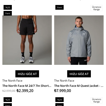
Ücretsiz
%20
Yeni
Kargo
İndirim
Ürün
Yeni
%20İndirim
Ürün
HIZLI GÖZ AT
HIZLI GÖZ AT
The North Face
The North Face
SEPETE EKLE
SEPETE EKLE
The North Face M 24/7 7In Short Erkek Şort
The North Face M Quest Jacket - Eu Erkek Mont
₺2.399,20
₺7.999,00
₺2.999,00
Ücretsiz
%20
%20
Kargo
İndirim
İndirim
Yeni
Yeni