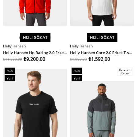
HIZLI GÖZ AT
HIZLI GÖZ AT
Helly Hansen
Helly Hansen
SEPETE EKLE
SEPETE EKLE
Helly Hansen Hp Racing 2.0 Erkek Mont
Helly Hansen Core 2.0 Erkek T-shirt
₺9.200,00
₺1.592,00
₺11.500,00
₺1.990,00
Ücretsiz
%20
%20
Kargo
İndirim
İndirim
Yeni
Yeni
%20İndirim
%20İndirim
Ürün
Ürün