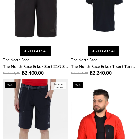
HIZLI GÖZ AT
HIZLI GÖZ AT
The North Face
The North Face
SEPETE EKLE
SEPETE EKLE
The North Face Erkek Şort 24/7 Short
The North Face Erkek Tişört Tanken Polo - Eu
₺2.400,00
₺2.240,00
₺2.999,00
₺2.799,00
Ücretsiz
%20
%50
Kargo
İndirim
İndirim
%20İndirim
%50İndirim