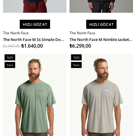
HIZLI GÖZ AT
HIZLI GÖZ AT
The North Face
The North Face
SEPETE EKLE
SEPETE EKLE
The North Face M Ss Simple Dome Tee Erkek T-Shirt
The North Face M Nimble Jacket - Eu Erkek Ceket
₺1.640,00
₺6.299,00
₺2.049,00
%20
%20
İndirim
İndirim
Yeni
Yeni
%20İndirim
%20İndirim
Ürün
Ürün