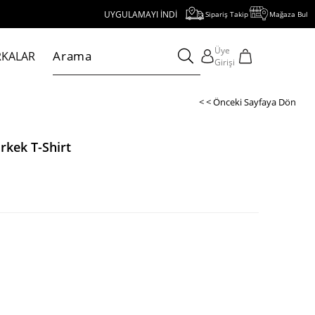
UYGULAMAYI İNDİR, 1000 TL VE ÜZERİ ALIŞVERİŞE 250 TL İNDİRİ
Sipariş Takip
Mağaza Bul
Üye
KALAR
Girişi
< < Önceki Sayfaya Dön
Erkek T-Shirt