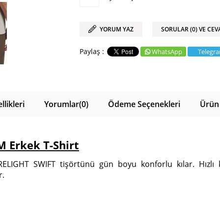
YORUM YAZ
SORULAR (0) VE CEV
WhatsApp
Telegr
likleri
Yorumlar
(0)
Ödeme Seçenekleri
Ürün 
M Erkek T-Shirt
PRELIGHT SWIFT tişörtünü gün boyu konforlu kılar. Hızl
r.