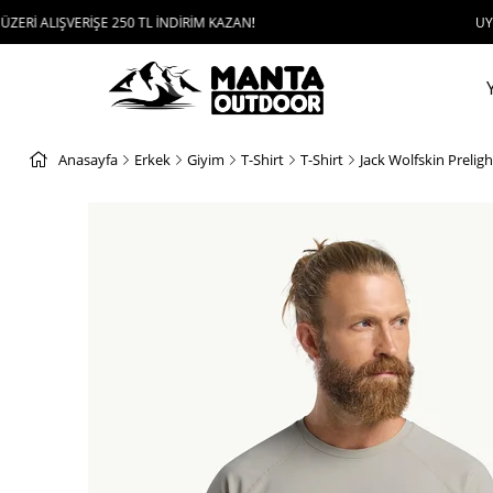
ERİŞE 250 TL İNDİRİM KAZAN!
UYGULAMAYI İN
Anasayfa
Erkek
Giyim
T-Shirt
T-Shirt
Jack Wolfskin Preligh