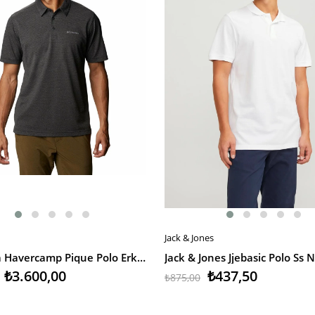
Jack & Jones
EKLE
SEPETE EKLE
Columbia Havercamp Pique Polo Erkek T-Shirt
₺3.600,00
₺437,50
₺875,00