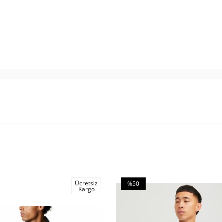
Ücretsiz
%50
Kargo
İndirim
m
%50İndirim