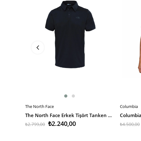
The North Face
Columbia
SEPETE EKLE
SEPETE 
The North Face Erkek Tişört Tanken Polo - Eu
₺2.240,00
₺2.799,00
₺4.500,00