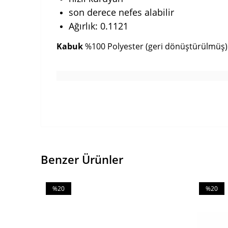
son derece nefes alabilir
Ağırlık: 0.1121
Kabuk
%100 Polyester (geri dönüştürülmüş)
Benzer Ürünler
%20
%20
İndirim
İndirim
%20İndirim
%20İndiri