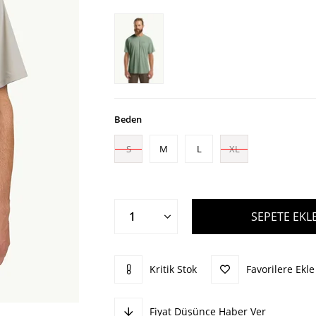
Beden
S
M
L
XL
Kritik Stok
Favorilere Ekle
Fiyat Düşünce Haber Ver