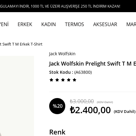
DİR, 1000 TL VE ÜZERİ ALIŞVERİŞE 250 TL İNDİRİM KAZAN!
YENİ
ERKEK
KADIN
TERMOS
AKSESUAR
MAR
t Swift T M Erkek T-Shirt
Jack Wolfskin
Jack Wolfskin Prelight Swift T M 
Stok Kodu
(A63800)
₺3.000,00
(KDV Dahil)
%
20
₺2.400,00
(KDV Dahil)
İndirim
Renk