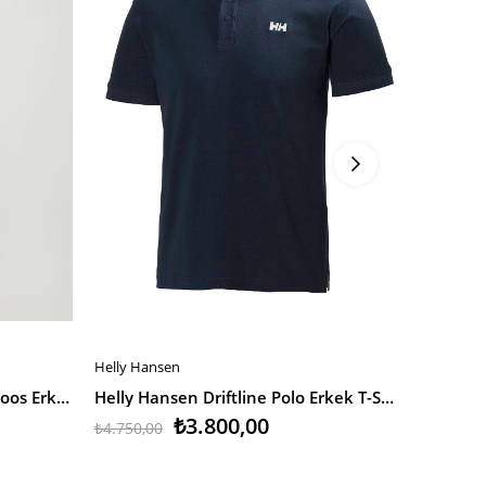
Helly Hansen
Helly Han
SEPETE EKLE
SEPETE
Jack & Jones Jjebasic Polo Ss Noos Erkek T-Shirt
Helly Hansen Driftline Polo Erkek T-Shirt
₺3.800,00
₺4.750,00
₺4.750,0