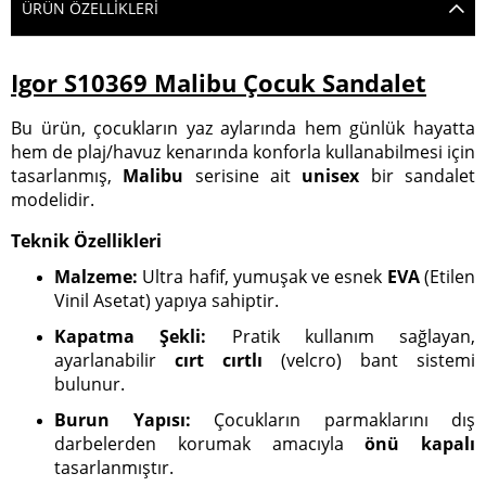
ÜRÜN ÖZELLIKLERI
Igor S10369 Malibu Çocuk Sandalet
Bu ürün, çocukların yaz aylarında hem günlük hayatta
hem de plaj/havuz kenarında konforla kullanabilmesi için
tasarlanmış,
Malibu
serisine ait
unisex
bir sandalet
modelidir.
Teknik Özellikleri
Malzeme:
Ultra hafif, yumuşak ve esnek
EVA
(Etilen
Vinil Asetat) yapıya sahiptir.
Kapatma Şekli:
Pratik kullanım sağlayan,
ayarlanabilir
cırt cırtlı
(velcro) bant sistemi
bulunur.
Burun Yapısı:
Çocukların parmaklarını dış
darbelerden korumak amacıyla
önü kapalı
tasarlanmıştır.