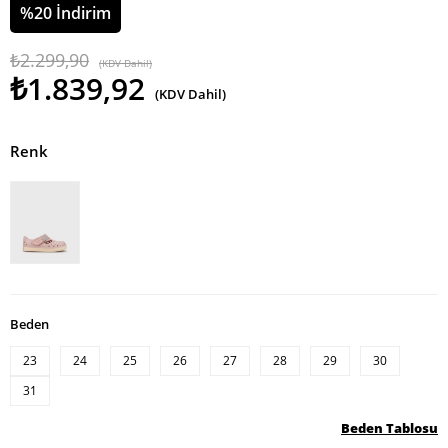
%
20
İndirim
₺2.299,90
(KDV Dahil)
₺1.839,92
(KDV Dahil)
Renk
Beden
23
24
25
26
27
28
29
30
31
Beden Tablosu