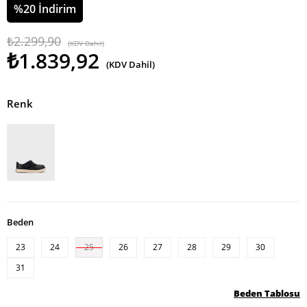
%
20
İndirim
₺2.299,90
(KDV Dahil)
₺1.839,92
(KDV Dahil)
Renk
Beden
23
24
25
26
27
28
29
30
31
Beden Tablosu