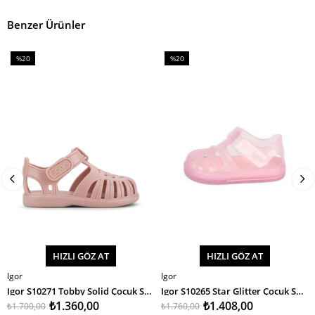
Benzer Ürünler
%20
%20
İndirim
İndirim
%20İndirim
%20İndirim
HIZLI GÖZ AT
HIZLI GÖZ AT
Igor
Igor
SEPETE EKLE
SEPETE EKLE
Igor S10271 Tobby Solid Çocuk Sandalet
Igor S10265 Star Glitter Çocuk Sandalet
₺1.360,00
₺1.408,00
₺1.700,00
₺1.760,00