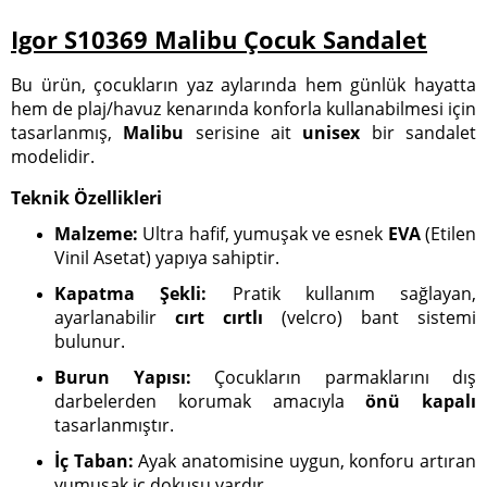
Igor S10369 Malibu Çocuk Sandalet
Bu ürün, çocukların yaz aylarında hem günlük hayatta
hem de plaj/havuz kenarında konforla kullanabilmesi için
tasarlanmış,
Malibu
serisine ait
unisex
bir sandalet
modelidir.
Teknik Özellikleri
Malzeme:
Ultra hafif, yumuşak ve esnek
EVA
(Etilen
Vinil Asetat) yapıya sahiptir.
Kapatma Şekli:
Pratik kullanım sağlayan,
ayarlanabilir
cırt cırtlı
(velcro) bant sistemi
bulunur.
Burun Yapısı:
Çocukların parmaklarını dış
darbelerden korumak amacıyla
önü kapalı
tasarlanmıştır.
İç Taban:
Ayak anatomisine uygun, konforu artıran
yumuşak iç dokusu vardır.