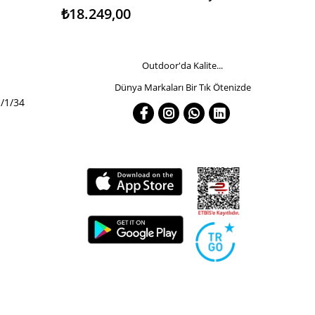
₺18.249,00
₺5.130,0
Outdoor'da Kalite...
Dünya Markaları Bir Tık Ötenizde
/1/34