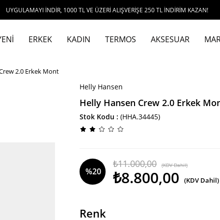
 İNDİR, 1000 TL VE ÜZERİ ALIŞVERİŞE 250 TL İNDİRİM KAZAN!
YENİ
ERKEK
KADIN
TERMOS
AKSESUAR
MAR
Crew 2.0 Erkek Mont
Helly Hansen
Helly Hansen Crew 2.0 Erkek Mo
Stok Kodu
(HHA.34445)
₺11.000,00
(KDV Dahil)
%
20
₺8.800,00
(KDV Dahil)
İndirim
Renk