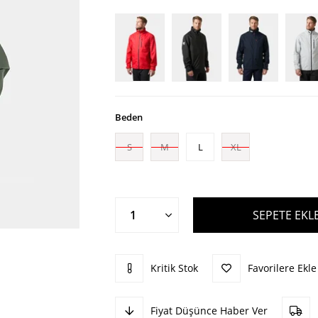
Beden
S
M
L
XL
Kritik Stok
Favorilere Ekle
Fiyat Düşünce Haber Ver