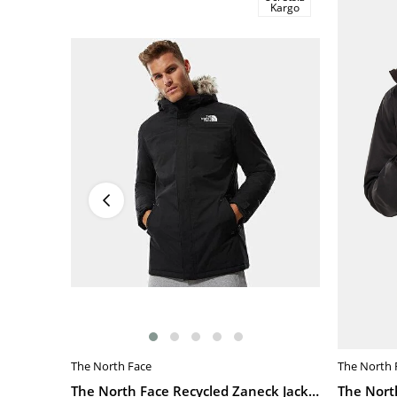
Kargo
The North Face
The North 
SEPETE EKLE
SEPETE 
The North Face Recycled Zaneck Jacket Erkek Mont