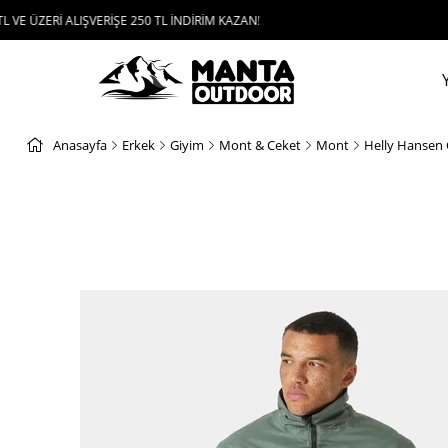
IŞVERİŞE 250 TL İNDİRİM KAZAN!
UYGULAMAYI
Anasayfa
Erkek
Giyim
Mont & Ceket
Mont
Helly Hansen 