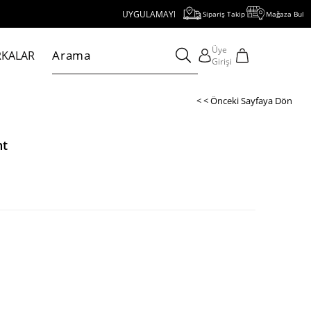
UYGULAMAYI İNDİR, 1000 TL VE ÜZERİ ALIŞVERİŞE 250 TL İND
Sipariş Takip
Mağaza Bul
Üye
KALAR
Girişi
< < Önceki Sayfaya Dön
nt