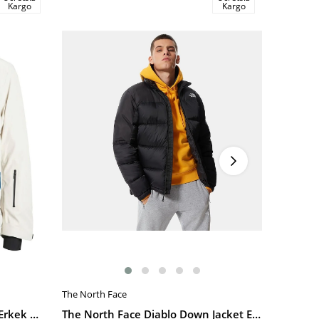
Kargo
Kargo
İndirim
%20İndi
The North Face
Jack & Jon
SEPETE EKLE
SEPETE
Jack & Jones Jcotarwin Puffer Erkek Mont
The North Face Diablo Down Jacket Erkek Mont