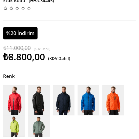
Stok Kodu
(HHA.34445)
%
20
İndirim
₺11.000,00
(KDV Dahil)
₺8.800,00
(KDV Dahil)
Renk