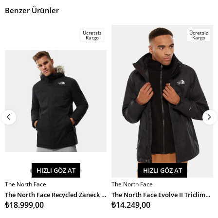
Benzer Ürünler
Ücretsiz
Ücretsiz
Kargo
Kargo
HIZLI GÖZ AT
HIZLI GÖZ AT
The North Face
The North Face
SEPETE EKLE
SEPETE EKLE
The North Face Recycled Zaneck Jacket Erkek Mont
The North Face Evolve II Triclimate Jacket Erkek Mont
₺18.999,00
₺14.249,00