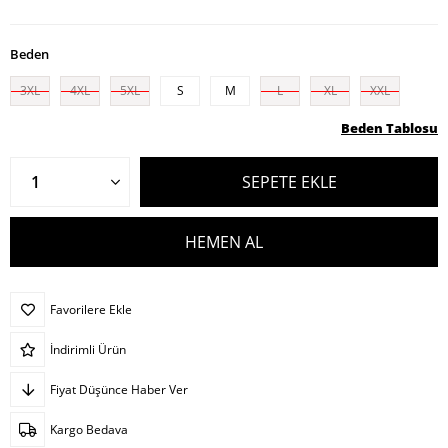
Beden
3XL
4XL
5XL
S
M
L
XL
XXL
Beden Tablosu
Favorilere Ekle
İndirimli Ürün
Fiyat Düşünce Haber Ver
Kargo Bedava