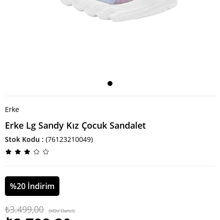
Erke
Erke Lg Sandy Kız Çocuk Sandalet
Stok Kodu
(76123210049)
%
20
İndirim
₺3.499,00
(KDV Dahil)