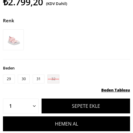
₺2.799,20
(KDV Dahil)
Renk
Beden
29
30
31
32
Beden Tablosu