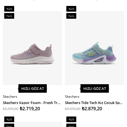
%20
%20
İndirim
İndirim
Yeni
Yeni
%20İndirim
%20İndirim
Ürün
Ürün
HIZLI GÖZ AT
HIZLI GÖZ AT
Skechers
Skechers
SEPETE EKLE
SEPETE EKLE
Skechers Vapor Foam - Fresh Trend Kız Çocuk Spor Ayakkabı
Skechers Tide Tech Kız Çocuk Spor Ayakkabı
₺2.719,20
₺2.879,20
₺3.399,00
₺3.599,00
%20
%20
İndirim
İndirim
Yeni
Yeni