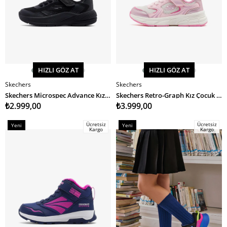
HIZLI GÖZ AT
HIZLI GÖZ AT
Skechers
Skechers
SEPETE EKLE
SEPETE EKLE
Skechers Microspec Advance Kız Çocuk Spor Ayakkabı
Skechers Retro-Graph Kız Çocuk Spor Ayakkabı
₺2.999,00
₺3.999,00
Ücretsiz
Ücretsiz
Yeni
Yeni
Kargo
Kargo
Ürün
Ürün