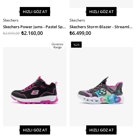
HIZLI GÖZ AT
HIZLI GÖZ AT
Skechers
Skechers
SEPETE EKLE
SEPETE EKLE
Skechers Power Jams - Pastel Speed Kız Çocuk Spor Ayakkabı
Skechers Storm Blazer - Streamline Coast Kız Çocuk Bot
₺2.160,00
₺6.499,00
₺2.699,00
Ücretsiz
%20
Kargo
İndirim
%20İndirim
HIZLI GÖZ AT
HIZLI GÖZ AT