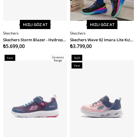
HIZLI GÖZ AT
HIZLI GÖZ AT
Skechers
Skechers
SEPETE EKLE
SEPETE EKLE
Skechers Storm Blazer - Hydropolis Kız Çocuk Spor Ayakkabı
Skechers Wave 92 Imara Lite Kız Çocuk Spor Ayakkabı
₺5.699,00
₺3.799,00
Ücretsiz
Yeni
%20
Kargo
Ürün
İndirim
Yeni
%20İndirim
Ürün