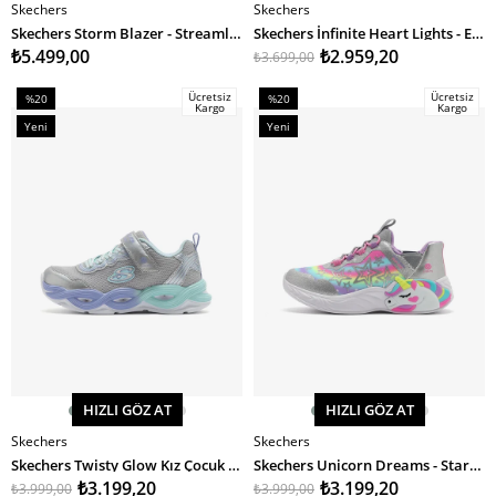
Skechers
Skechers
SEPETE EKLE
SEPETE EKLE
Skechers Storm Blazer - Streamline Coast Kız Çocuk Bot
Skechers İnfinite Heart Lights - Eternal Shimmer Kız Çocuk Spor Ayakkabı
₺5.499,00
₺2.959,20
₺3.699,00
Ücretsiz
Ücretsiz
%20
%20
Kargo
Kargo
İndirim
İndirim
Yeni
Yeni
%20İndirim
%20İndirim
Ürün
Ürün
HIZLI GÖZ AT
HIZLI GÖZ AT
Skechers
Skechers
SEPETE EKLE
SEPETE EKLE
Skechers Twisty Glow Kız Çocuk Spor Ayakkabı
Skechers Unicorn Dreams - Starry Lite Kız Çocuk Spor Ayakkabı
₺3.199,20
₺3.199,20
₺3.999,00
₺3.999,00