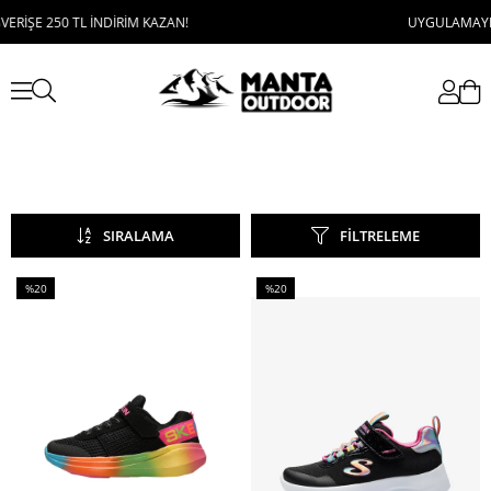
50 TL İNDİRİM KAZAN!
UYGULAMAYI İNDİR, 100
SIRALAMA
FILTRELEME
%20
%20
İndirim
İndirim
%20İndirim
%20İndirim