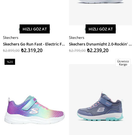
HIZLI GÖZ AT
HIZLI GÖZ AT
Skechers
Skechers
SEPETE EKLE
SEPETE EKLE
Skechers Go Run Fast - Electric Fun Kız Çocuk Spor Ayakkabı
Skechers Dynamight 2.0-Rockin' Rainbow Kız Çocuk Spor Ayakkabı
₺2.319,20
₺2.239,20
₺2.899,00
₺2.799,00
Ücretsiz
%20
Kargo
İndirim
%20İndirim