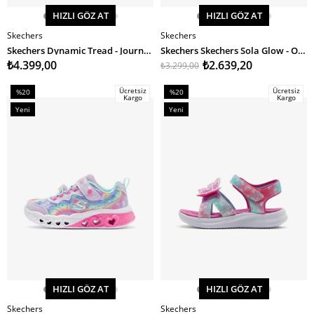
HIZLI GÖZ AT
HIZLI GÖZ AT
Skechers
Skechers
SEPETE EKLE
SEPETE EKLE
Skechers Dynamic Tread - Journey Time Kız Çocuk Spor Ayakkabı
Skechers Skechers Sola Glow - Ombre Deluxe Kız Çocuk Spor Ayakkabı
₺4.399,00
₺2.639,20
₺3.299,00
Ücretsiz
Ücretsiz
%20
%20
Kargo
Kargo
İndirim
İndirim
Yeni
Yeni
%20İndirim
%20İndirim
Ürün
Ürün
HIZLI GÖZ AT
HIZLI GÖZ AT
Skechers
Skechers