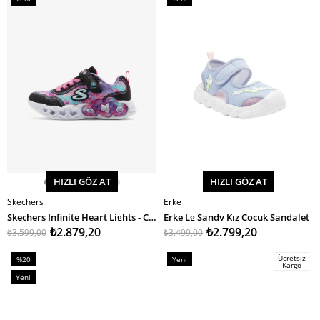
%20İndirim
%20İndirim
Ürün
Ürün
HIZLI GÖZ AT
HIZLI GÖZ AT
Skechers
Erke
SEPETE EKLE
SEPETE EKLE
Skechers Infinite Heart Lights - Color Lovin Kız Çocuk Spor Ayakkabı
Erke Lg Sandy Kız Çocuk Sandalet
₺2.879,20
₺2.799,20
₺3.599,00
₺3.499,00
Ücretsiz
%20
Yeni
Kargo
İndirim
Ürün
Yeni
%20İndirim
Ürün