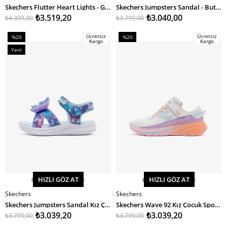
SEPETE EKLE
SEPETE EKLE
Skechers Flutter Heart Lights - Groovy Swirl Kız Çocuk Spor Ayakkabı
Skechers Jumpsters Sandal - Butterfly Brites Kız Çocuk Sandalet
₺3.519,20
₺3.040,00
₺4.399,00
₺3.799,00
Ücretsiz
Ücretsiz
%20
%20
Kargo
Kargo
İndirim
İndirim
Yeni
%20İndirim
%20İndirim
Ürün
HIZLI GÖZ AT
HIZLI GÖZ AT
Skechers
Skechers
SEPETE EKLE
SEPETE EKLE
Skechers Jumpsters Sandal Kız Çocuk Sandalet
Skechers Wave 92 Kız Çocuk Spor Ayakkabı
₺3.039,20
₺3.039,20
₺3.799,00
₺3.799,00