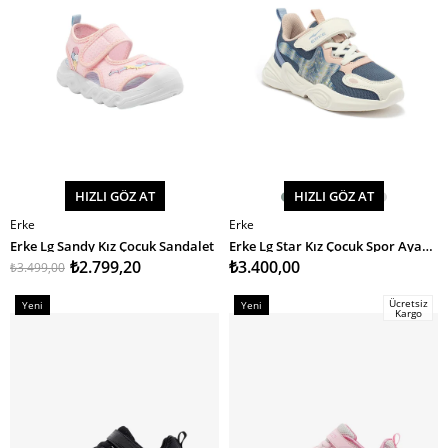
HIZLI GÖZ AT
HIZLI GÖZ AT
Erke
Erke
SEPETE EKLE
SEPETE EKLE
Erke Lg Sandy Kız Çocuk Sandalet
Erke Lg Star Kız Çocuk Spor Ayakkabı
₺2.799,20
₺3.400,00
₺3.499,00
Ücretsiz
Yeni
Yeni
Kargo
Ürün
Ürün