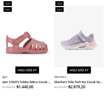
%20
%20
İndirim
İndirim
Yeni
Yeni
%20İndirim
%20İndirim
Ürün
Ürün
HIZLI GÖZ AT
HIZLI GÖZ AT
Igor
Skechers
SEPETE EKLE
SEPETE EKLE
Igor S10373 Tobby Zebra Çocuk Sandalet
Skechers Tide Tech Kız Çocuk Spor Ayakkabı
₺1.440,00
₺2.879,20
₺1.800,00
₺3.599,00