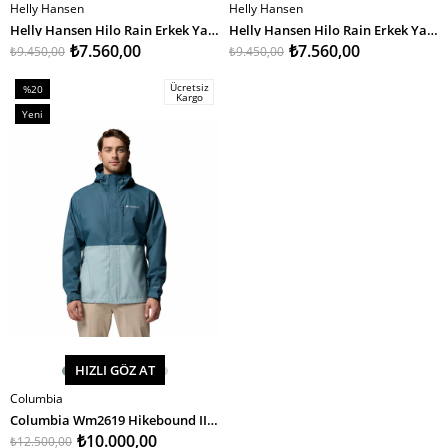
Helly Hansen
Helly Hansen
SEPETE EKLE
SEPETE EKLE
Helly Hansen Hilo Rain Erkek Yağmurluk
Helly Hansen Hilo Rain Erkek Yağmurluk
₺7.560,00
₺7.560,00
₺9.450,00
₺9.450,00
Ücretsiz
%20
Kargo
İndirim
Yeni
%20İndirim
Ürün
HIZLI GÖZ AT
Columbia
SEPETE EKLE
Columbia Wm2619 Hikebound II Jacket Erkek Yağmurluk
₺10.000,00
₺12.500,00