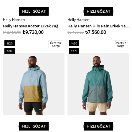
HIZLI GÖZ AT
HIZLI GÖZ AT
Helly Hansen
Helly Hansen
SEPETE EKLE
SEPETE EKLE
Helly Hansen Koster Erkek Yağmurluk
Helly Hansen Hilo Rain Erkek Yağmurluk
₺9.720,00
₺7.560,00
₺12.150,00
₺9.450,00
Ücretsiz
Ücretsiz
%20
%20
Kargo
Kargo
İndirim
İndirim
Yeni
Yeni
%20İndirim
%20İndirim
Ürün
Ürün
HIZLI GÖZ AT
HIZLI GÖZ AT