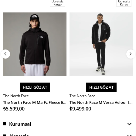
Ücretsiz
Ücretsiz
Kargo
Kargo
HIZLI GÖZ AT
HIZLI GÖZ AT
The North Face
The North Face
SEPETE EKLE
SEPETE EKLE
The North Face M Ma Fz Fleece Erkek Ceket
The North Face M Versa Velour Jacket Erkek Ceket
₺5.599,00
₺9.499,00
Kurumsal