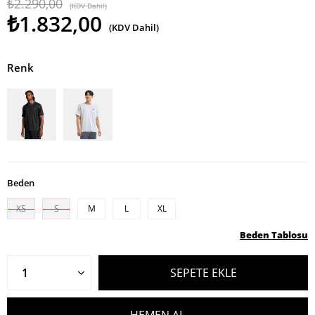
₺2.290,00
(KDV Dahil)
₺1.832,00
(KDV Dahil)
Renk
Beden
XS
S
M
L
XL
Beden Tablosu