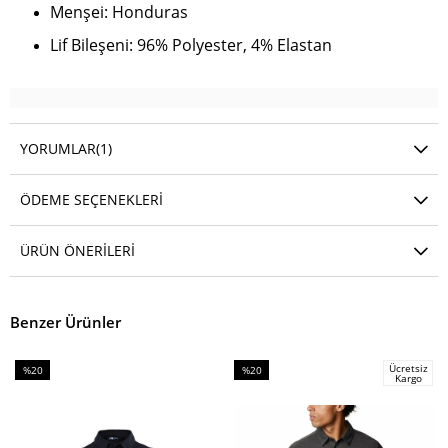
Menşei: Honduras
Lif Bileşeni: 96% Polyester, 4% Elastan
YORUMLAR
(1)
ÖDEME SEÇENEKLERI
ÜRÜN ÖNERILERI
Benzer Ürünler
Ücretsiz
%20
%20
Kargo
İndirim
İndirim
%20İndirim
%20İndirim