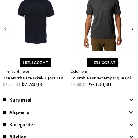
HIZLI GÖZ AT
HIZLI GÖZ AT
The North Face
Columbia
SEPETE EKLE
SEPETE EKLE
The North Face Erkek Tişört Tanken Polo - Eu
Columbia Havercamp Pique Polo Erkek T-Shirt
₺2.240,00
₺3.600,00
₺2.799,00
₺4.500,00
Kurumsal
Alışveriş
Kategoriler
Bilgiler