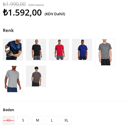
₺1.990,00
(KDV Dahil)
₺1.592,00
(KDV Dahil)
Renk
Beden
XS
S
M
L
XL