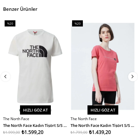
Benzer Ürünler
%20
%20
İndirim
İndirim
%20İndirim
%20İndirim
HIZLI GÖZ AT
HIZLI GÖZ AT
The North Face
The North Face
SEPETE EKLE
SEPETE EKLE
The North Face Kadın Tişört S/S Easy Tee
The North Face Kadın Tişört S/S Neverstopexploring Tee-Eu
₺1.599,20
₺1.439,20
₺1.999,00
₺1.799,00