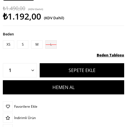
₺1.490,00
(KDV Dahil)
₺1.192,00
(KDV Dahil)
Beden
XS
S
M
L
Beden Tablosu
Favorilere Ekle
İndirimli Ürün