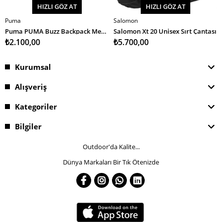
HIZLI GÖZ AT
HIZLI GÖZ AT
Puma
Salomon
SEPETE EKLE
SEPETE EKLE
Puma PUMA Buzz Backpack Medium Gray Heather Unisex Sırt Çantası
Salomon Xt 20 Unisex Sırt Çantası
₺2.100,00
₺5.700,00
Kurumsal
Alışveriş
Kategoriler
Bilgiler
Outdoor'da Kalite...
Dünya Markaları Bir Tık Ötenizde