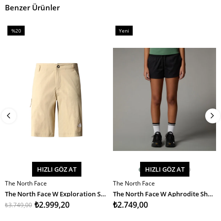
Benzer Ürünler
%20
Yeni
İndirim
Ürün
%20İndirim
HIZLI GÖZ AT
HIZLI GÖZ AT
The North Face
The North Face
SEPETE EKLE
SEPETE EKLE
The North Face W Exploration Short - Eu Kadın Şort
The North Face W Aphrodite Short Kadın Şort
₺2.999,20
₺2.749,00
₺3.749,00