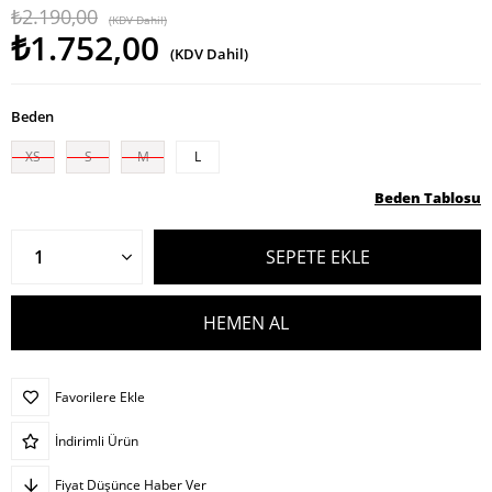
₺2.190,00
(KDV Dahil)
₺1.752,00
(KDV Dahil)
Beden
XS
S
M
L
Beden Tablosu
Favorilere Ekle
İndirimli Ürün
Fiyat Düşünce Haber Ver