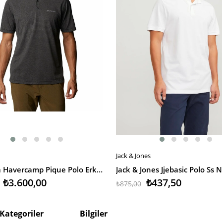
Jack & Jones
EKLE
SEPETE EKLE
Columbia Havercamp Pique Polo Erkek T-Shirt
₺3.600,00
₺437,50
₺875,00
Kategoriler
Bilgiler