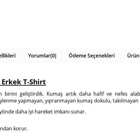
likleri
Yorumlar
(0)
Ödeme Seçenekleri
Ürün 
Erkek T-Shirt
birini geliştirdik. Kumaş artık daha hafif ve nefes ala
üylenme yapmayan, yıpranmayan kumaş dokulu, takılmayan bi
 yönde daha iyi hareket imkanı sunar.
rından korur.