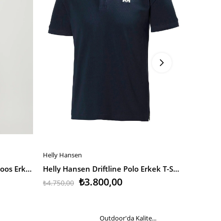
Helly Hansen
Helly Han
SEPETE EKLE
SEPETE
Jack & Jones Jjebasic Polo Ss Noos Erkek T-Shirt
Helly Hansen Driftline Polo Erkek T-Shirt
₺3.800,00
₺4.750,00
₺4.750,0
Outdoor'da Kalite...