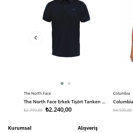
The North Face
Columbia
SEPETE EKLE
SEPETE 
The North Face Erkek Tişört Tanken Polo - Eu
₺2.240,00
₺2.799,00
₺4.500,00
Kurumsal
Alışveriş