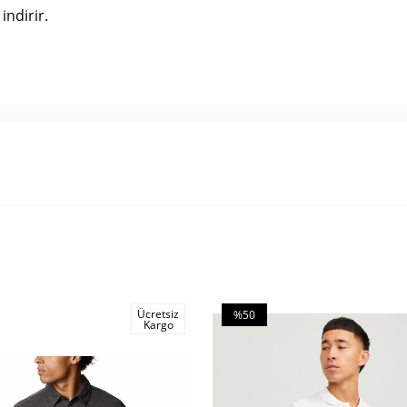
indirir.
Ücretsiz
%50
Kargo
İndirim
m
%50İndirim