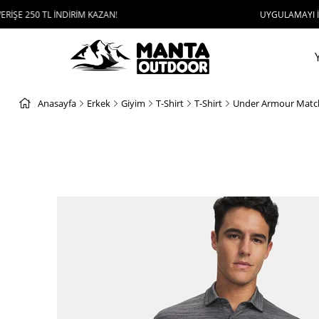
L İNDİRİM KAZAN!
UYGULAMAYI İNDİR, 1000 T
Anasayfa
Erkek
Giyim
T-Shirt
T-Shirt
Under Armour Matchp