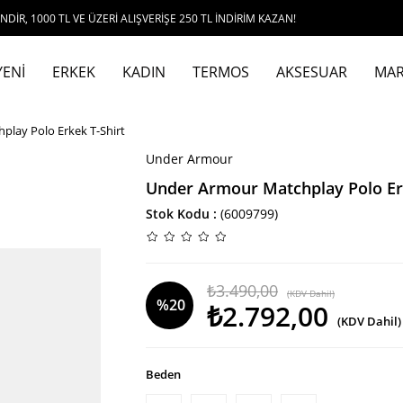
L VE ÜZERİ ALIŞVERİŞE 250 TL İNDİRİM KAZAN!
YENİ
ERKEK
KADIN
TERMOS
AKSESUAR
MAR
lay Polo Erkek T-Shirt
Under Armour
Under Armour Matchplay Polo Erk
Stok Kodu
(6009799)
₺3.490,00
(KDV Dahil)
%
20
₺2.792,00
(KDV Dahil)
İndirim
Beden