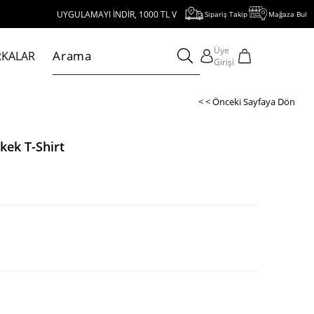
UYGULAMAYI İNDİR, 1000 TL VE ÜZERİ ALIŞVERİŞE 250 TL İNDİRİM KAZAN!
Sipariş Takip
Mağaza Bul
Üye
KALAR
Girişi
< < Önceki Sayfaya Dön
ek T-Shirt