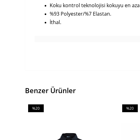
Koku kontrol teknolojisi kokuyu en aza 
%93 Polyester/%7 Elastan.
İthal.
Benzer Ürünler
%20
%20
İndirim
İndirim
%20İndirim
%20İndiri