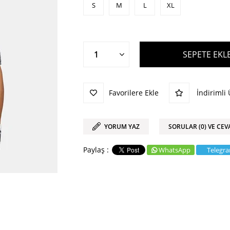
S
M
L
XL
Favorilere Ekle
İndirimli
YORUM YAZ
SORULAR (0) VE CEV
WhatsApp
Telegr