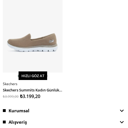
İndirim
%20İndirim
HIZLI GÖZ AT
Skechers
SEPETE EKLE
Skechers Summits Kadın Günlük Ayakkabı
₺3.199,20
₺3.999,00
Kurumsal
Alışveriş