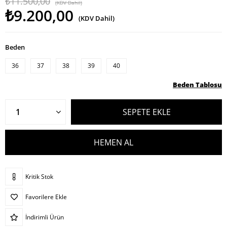
₺11.500,00
(KDV Dahil)
₺9.200,00
(KDV Dahil)
Beden
36
37
38
39
40
Beden Tablosu
Kritik Stok
Favorilere Ekle
İndirimli Ürün