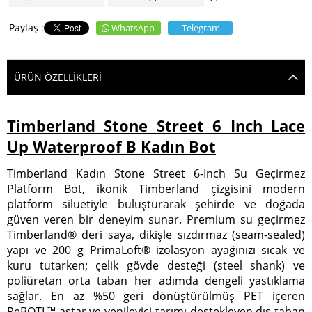
WhatsApp
Telegram
ÜRÜN ÖZELLIKLERI
Timberland Stone Street 6 Inch Lace
Up Waterproof B Kadın Bot
Timberland Kadın Stone Street 6-Inch Su Geçirmez
Platform Bot, ikonik Timberland çizgisini modern
platform siluetiyle buluşturarak şehirde ve doğada
güven veren bir deneyim sunar. Premium su geçirmez
Timberland® deri saya, dikişle sızdırmaz (seam-sealed)
yapı ve 200 g PrimaLoft® izolasyon ayağınızı sıcak ve
kuru tutarken; çelik gövde desteği (steel shank) ve
poliüretan orta taban her adımda dengeli yastıklama
sağlar. En az %50 geri dönüştürülmüş PET içeren
ReBOTL™ astar ve yenileyici tarımı destekleyen dış taban