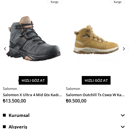
Kargo
Kargo
HIZLI GÖZ AT
HIZLI GÖZ AT
Salomon
Salomon
SEPETE EKLE
SEPETE EKLE
Salomon X Ultra 4 Mid Gtx Kadın Bot
Salomon Outchill Ts Cswp W Kadın Bot
₺13.500,00
₺9.500,00
Kurumsal
Alışveriş