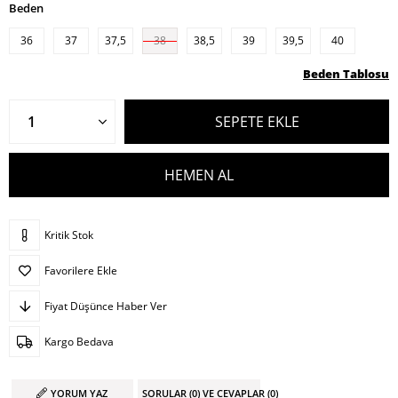
Beden
36
37
37,5
38
38,5
39
39,5
40
Beden Tablosu
Kritik Stok
Favorilere Ekle
Fiyat Düşünce Haber Ver
Kargo Bedava
YORUM YAZ
SORULAR (0) VE CEVAPLAR (0)