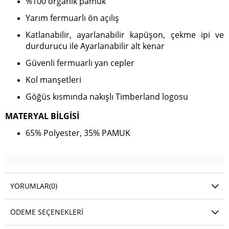
%100 organik pamuk
Yarım fermuarlı ön açılış
Katlanabilir, ayarlanabilir kapüşon, çekme ipi ve
durdurucu ile Ayarlanabilir alt kenar
Güvenli fermuarlı yan cepler
Kol manşetleri
Göğüs kısmında nakışlı Timberland logosu
MATERYAL BİLGİSİ
65% Polyester, 35% PAMUK
YORUMLAR
(0)
ÖDEME SEÇENEKLERI