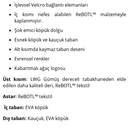
İşlevsel Velcro bağlantı elemanları
İç kısmı nefes alabilen ReBOTL™ malzemeyle
kaplanmıştır.
Şok emici köpük dolgu
Esnek köpük ve kauçuk taban
Alt kısımda kaymaz taban deseni
Evrensel renkler
Kabartmalı ağaç logosu
Üst kısım
: LWG Gümüş dereceli tabakhaneden elde
edilen daha kaliteli deri, ReBOTL™ tekstil
Astar:
ReBOTL™ tekstil
İç taban:
EVA köpük
Dış taban:
Kauçuk, EVA köpük