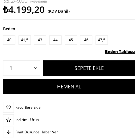
₺5.249,00
(KDV Dahil)
₺4.199,20
(KDV Dahil)
Beden
40
41,5
43
44
45
46
47,5
Beden Tablosu
Favorilere Ekle
İndirimli Ürün
Fiyat Düşünce Haber Ver