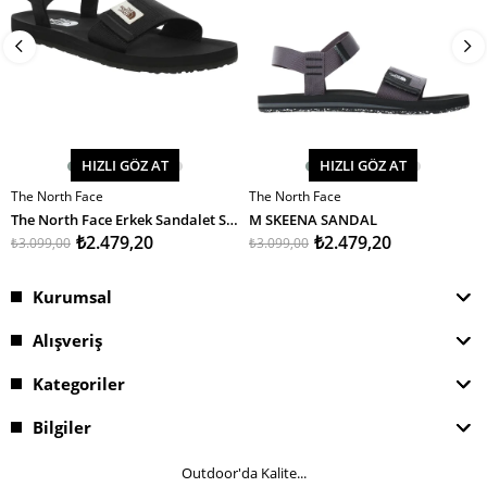
HIZLI GÖZ AT
HIZLI GÖZ AT
The North Face
The North Face
SEPETE EKLE
SEPETE EKLE
The North Face Erkek Sandalet Skeena Sandal
M SKEENA SANDAL
₺2.479,20
₺2.479,20
₺3.099,00
₺3.099,00
Kurumsal
Alışveriş
Kategoriler
Bilgiler
Outdoor'da Kalite...