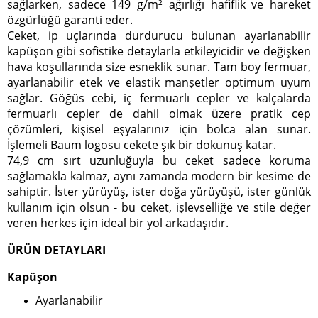
sağlarken, sadece 149 g/m² ağırlığı hafiflik ve hareket
özgürlüğü garanti eder.
Ceket, ip uçlarında durdurucu bulunan ayarlanabilir
kapüşon gibi sofistike detaylarla etkileyicidir ve değişken
hava koşullarında size esneklik sunar. Tam boy fermuar,
ayarlanabilir etek ve elastik manşetler optimum uyum
sağlar. Göğüs cebi, iç fermuarlı cepler ve kalçalarda
fermuarlı cepler de dahil olmak üzere pratik cep
çözümleri, kişisel eşyalarınız için bolca alan sunar.
İşlemeli Baum logosu cekete şık bir dokunuş katar.
74,9 cm sırt uzunluğuyla bu ceket sadece koruma
sağlamakla kalmaz, aynı zamanda modern bir kesime de
sahiptir. İster yürüyüş, ister doğa yürüyüşü, ister günlük
kullanım için olsun - bu ceket, işlevselliğe ve stile değer
veren herkes için ideal bir yol arkadaşıdır.
ÜRÜN DETAYLARI
Kapüşon
Ayarlanabilir