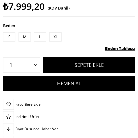
₺7.999,20
(KDV Dahil)
Beden
S
M
L
XL
Beden Tablosu
Favorilere Ekle
İndirimli Ürün
Fiyat Düşünce Haber Ver