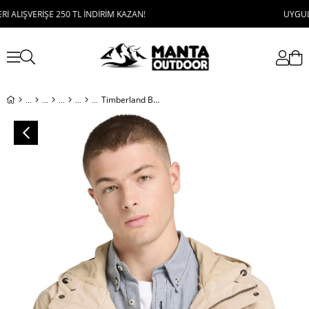
RİŞE 250 TL İNDİRİM KAZAN!
UYGULAMAYI İND
Timberland Benton Waterproof Shell Jacket Erkek Ceket