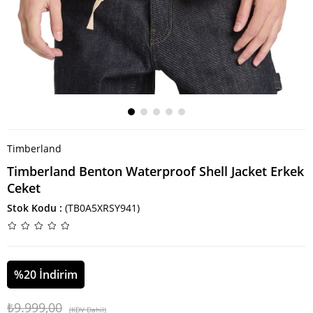
Timberland
Timberland Benton Waterproof Shell Jacket Erkek
Ceket
Stok Kodu
(TB0A5XRSY941)
%
20
İndirim
₺9.999,00
(KDV Dahil)