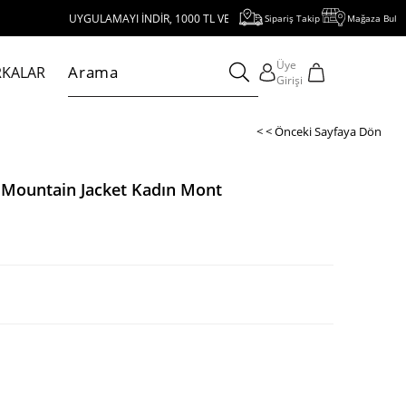
UYGULAMAYI İNDİR, 1000 TL VE ÜZERİ ALIŞVERİŞE 250 TL İNDİRİM KAZAN!
Sipariş Takip
Mağaza Bul
Üye
KALAR
Girişi
< < Önceki Sayfaya Dön
Mountain Jacket Kadın Mont