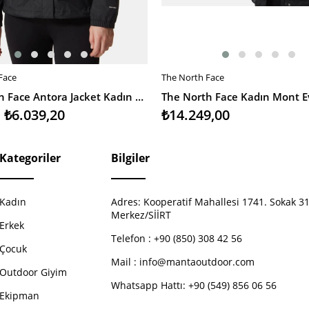
Face
The North Face
EKLE
SEPETE EKLE
The North Face Antora Jacket Kadın Mont
₺6.039,20
₺14.249,00
Kategoriler
Bilgiler
Kadın
Adres:
Kooperatif Mahallesi 1741. Sokak 31
Merkez/SİİRT
Erkek
Telefon :
+90 (850) 308 42 56
Çocuk
Mail :
info@mantaoutdoor.com
Outdoor Giyim
Whatsapp Hattı: +90 (549) 856 06 56
Ekipman