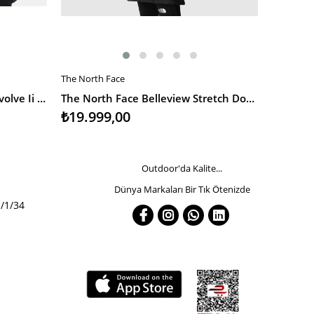
The North Face
The North
SEPETE EKLE
SEPETE
The North Face Kadın Mont Evolve Ii Triclimate Jacket - Eu
The North Face Belleview Stretch Down Parka Kadın Mont
₺19.999,00
₺17.74
Outdoor'da Kalite...
Dünya Markaları Bir Tık Ötenizde
/1/34