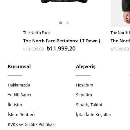
The North Face
The North 
SEPETE EKLE
SEPETE 
The North Face Bettaforca LT Down Jacket Kadın Mont
₺11.999,20
₺14.999,00
₺7.549,00
Kurumsal
Alışveriş
Hakkımızda
Hesabım
Yetkili Satıcı
Sepetim
İletişim
Sipariş Takibi
İşlem Rehberi
İptal İade Koşullar
KVKK ve Gizlilik Politikası