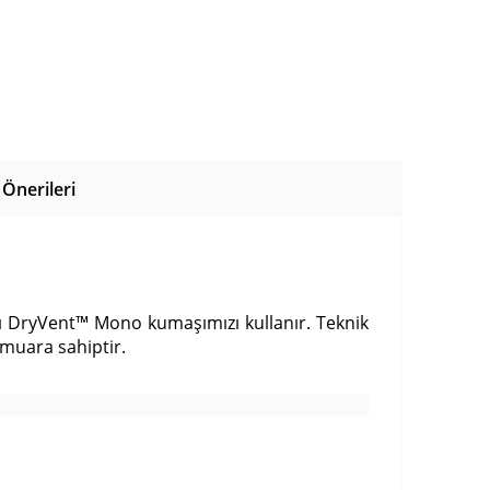
Önerileri
ı DryVent™ Mono kumaşımızı kullanır. Teknik
rmuara sahiptir.