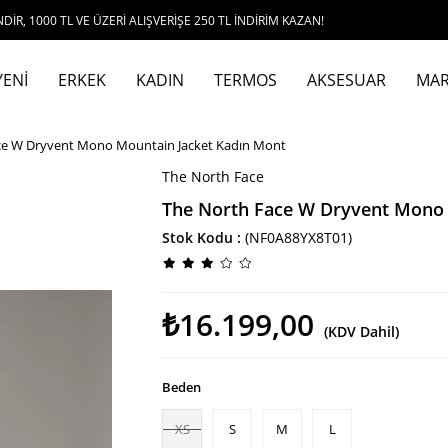
TL VE ÜZERİ ALIŞVERİŞE 250 TL İNDİRİM KAZAN!
YENİ
ERKEK
KADIN
TERMOS
AKSESUAR
MAR
ce W Dryvent Mono Mountain Jacket Kadın Mont
The North Face
The North Face W Dryvent Mono 
Stok Kodu
(NF0A88YX8T01)
₺16.199,00
(KDV Dahil)
Beden
XS
S
M
L