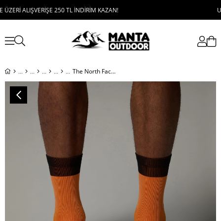
Rİ ALIŞVERİŞE 250 TL İNDİRİM KAZAN!
UYGULA
The North Face Trail Run Sock Crew Çorap