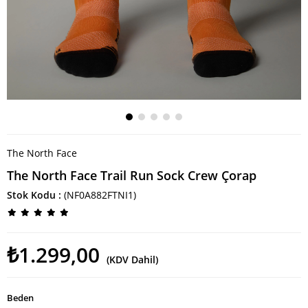
The North Face
The North Face Trail Run Sock Crew Çorap
Stok Kodu
(NF0A882FTNI1)
₺1.299,00
(KDV Dahil)
Beden