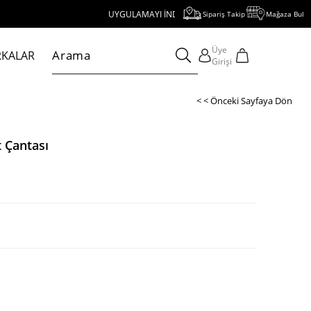
UYGULAMAYI İNDİR, 1000 TL VE ÜZERİ ALIŞVERİŞE 250 TL İNDİ
Sipariş Takip
Mağaza Bul
Üye
KALAR
Girişi
< < Önceki Sayfaya Dön
 Çantası