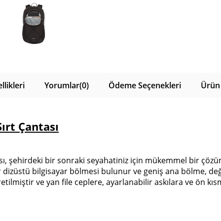
likleri
Yorumlar
(0)
Ödeme Seçenekleri
Ürün 
ırt Çantası
ı, şehirdeki bir sonraki seyahatiniz için mükemmel bir çözüm
r dizüstü bilgisayar bölmesi bulunur ve geniş ana bölme, değe
ilmiştir ve yan file ceplere, ayarlanabilir askılara ve ön kı