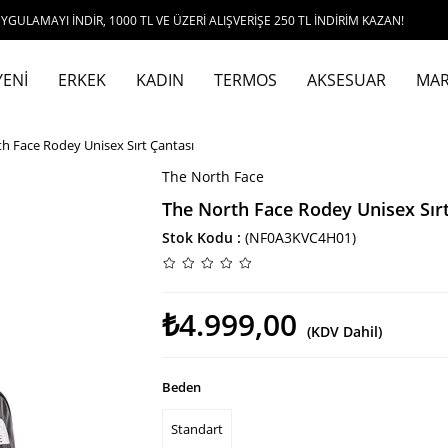
İNDİR, 1000 TL VE ÜZERİ ALIŞVERİŞE 250 TL İNDİRİM KAZAN!
YENİ
ERKEK
KADIN
TERMOS
AKSESUAR
MAR
h Face Rodey Unisex Sırt Çantası
The North Face
The North Face Rodey Unisex Sırt
Stok Kodu
(NF0A3KVC4H01)
₺4.999,00
(KDV Dahil)
Beden
Standart