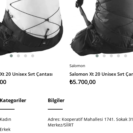
Salomon
EKLE
SEPETE EKLE
t 20 Unisex Sırt Çantası
Salomon Xt 20 Unisex Sırt Ça
,00
₺5.700,00
Kategoriler
Bilgiler
Kadın
Adres:
Kooperatif Mahallesi 1741. Sokak 31
Merkez/SİİRT
Erkek