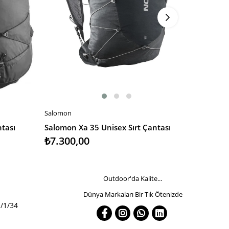
Salomon
Salomon
SEPETE EKLE
SEPETE
ntası
Salomon Xa 35 Unisex Sırt Çantası
Salomon 
₺7.300,00
₺7.000
Outdoor'da Kalite...
Dünya Markaları Bir Tık Ötenizde
/1/34