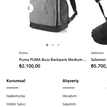
Puma
Salomon
SEPETE EKLE
SEPETE 
Puma PUMA Buzz Backpack Medium Gray Heather Unisex Sırt Çantası
Salomon X
₺2.100,00
₺5.700
Kurumsal
Alışveriş
Hakkımızda
Hesabım
Yetkili Satıcı
Sepetim