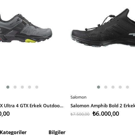
Salomon
EKLE
SEPETE EKLE
Salomon X Ultra 4 GTX Erkek Outdoor Ayakkabı
0,00
₺6.000,00
₺7.500,00
Kategoriler
Bilgiler