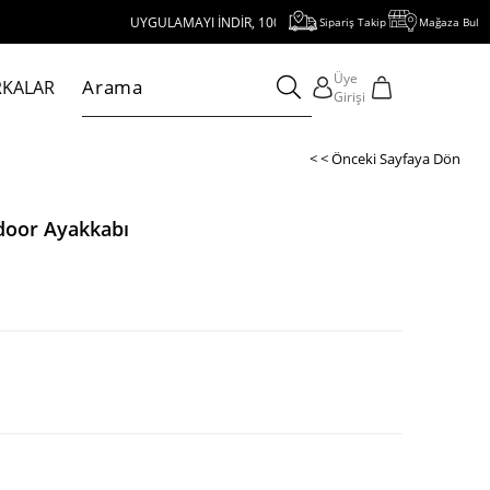
UYGULAMAYI İNDİR, 1000 TL VE ÜZERİ ALIŞVERİŞE 250 TL İNDİRİM KAZAN
Sipariş Takip
Mağaza Bul
Üye
KALAR
Girişi
< < Önceki Sayfaya Dön
door Ayakkabı