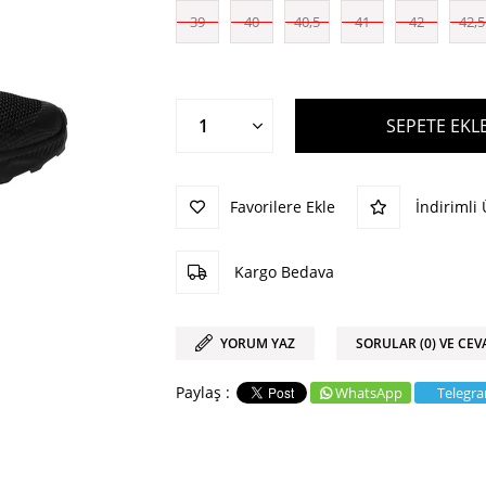
39
40
40,5
41
42
42,5
Favorilere Ekle
İndirimli
Kargo Bedava
YORUM YAZ
SORULAR (0) VE CEV
WhatsApp
Telegr