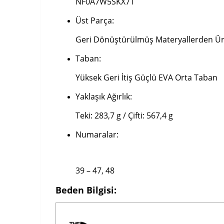
NF0A7W5SKX71
Üst Parça:
Geri Dönüştürülmüş Materyallerden Üre
Taban:
Yüksek Geri İtiş Güçlü EVA Orta Taban
Yaklaşık Ağırlık:
Teki: 283,7 g / Çifti: 567,4 g
Numaralar:
39 – 47, 48
Beden Bilgisi: