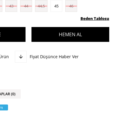
43
44
44,5
45
46
Beden Tablosu
 Ürün
Fiyat Düşünce Haber Ver
APLAR (0)
am