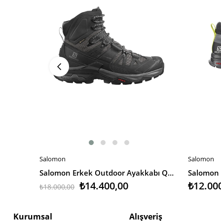
Salomon
Salomon
SEPETE EKLE
SEPETE 
Salomon Erkek Outdoor Ayakkabı Quest 4 Gtx
₺14.400,00
₺12.00
₺18.000,00
Kurumsal
Alışveriş