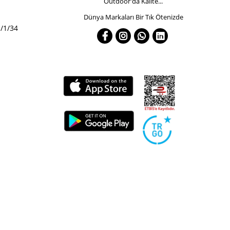
Outdoor'da Kalite...
Dünya Markaları Bir Tık Ötenizde
/1/34