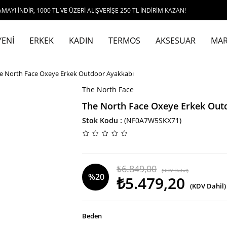
00 TL VE ÜZERİ ALIŞVERİŞE 250 TL İNDİRİM KAZAN!
YENİ
ERKEK
KADIN
TERMOS
AKSESUAR
MAR
e North Face Oxeye Erkek Outdoor Ayakkabı
The North Face
The North Face Oxeye Erkek Out
Stok Kodu
(NF0A7W5SKX71)
₺6.849,00
(KDV Dahil)
%
20
₺5.479,20
(KDV Dahil)
İndirim
Beden