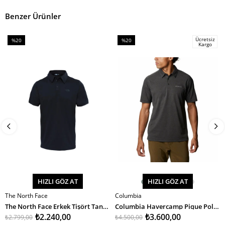
Benzer Ürünler
Ücretsiz
%20
%20
Kargo
İndirim
İndirim
%20İndirim
%20İndirim
HIZLI GÖZ AT
HIZLI GÖZ AT
The North Face
Columbia
SEPETE EKLE
SEPETE EKLE
The North Face Erkek Tişört Tanken Polo - Eu
Columbia Havercamp Pique Polo Erkek T-Shirt
₺2.240,00
₺3.600,00
₺2.799,00
₺4.500,00