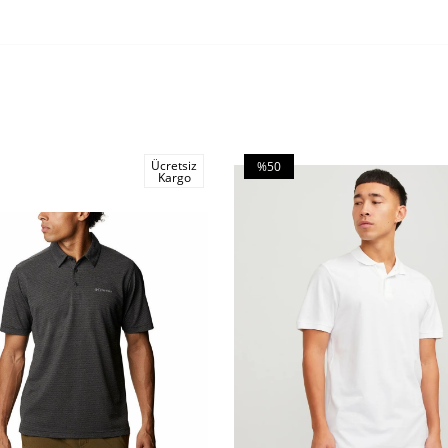
Ücretsiz
%50
Kargo
İndirim
m
%50İndirim