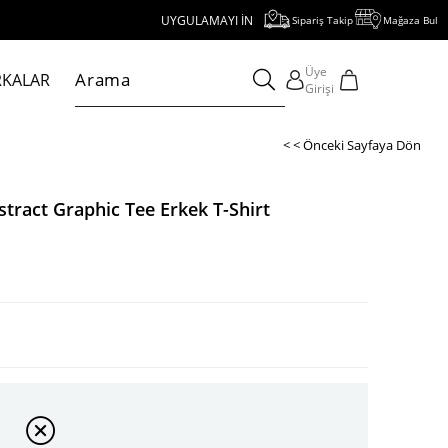
UYGULAMAYI İNDİR, 1000 TL VE ÜZERİ ALIŞVERİŞE 250 TL İND
Sipariş Takip
Mağaza Bul
Üye
KALAR
Girişi
< < Önceki Sayfaya Dön
tract Graphic Tee Erkek T-Shirt