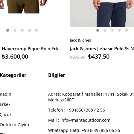
Jack & Jones
EKLE
SEPETE EKLE
Columbia Havercamp Pique Polo Erkek T-Shirt
₺3.600,00
₺437,50
₺875,00
Kategoriler
Bilgiler
Kadın
Adres:
Kooperatif Mahallesi 1741. Sokak 31
Merkez/SİİRT
Erkek
Telefon :
+90 (850) 308 42 56
Çocuk
Mail :
info@mantaoutdoor.com
Outdoor Giyim
Whatsapp Hattı: +90 (549) 856 06 56