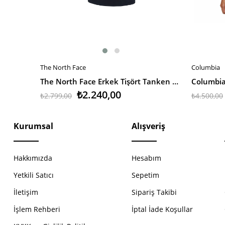
The North Face
Columbia
SEPETE EKLE
SEPETE 
The North Face Erkek Tişört Tanken Polo - Eu
₺2.240,00
₺2.799,00
₺4.500,00
Kurumsal
Alışveriş
Hakkımızda
Hesabım
Yetkili Satıcı
Sepetim
İletişim
Sipariş Takibi
İşlem Rehberi
İptal İade Koşullar