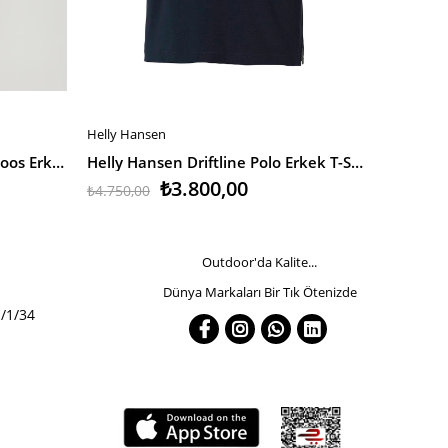
Helly Hansen
Helly Han
SEPETE EKLE
SEPETE
Jack & Jones Jjebasic Polo Ss Noos Erkek T-Shirt
Helly Hansen Driftline Polo Erkek T-Shirt
₺3.800,00
₺4.750,00
₺4.750,0
Outdoor'da Kalite...
Dünya Markaları Bir Tık Ötenizde
/1/34