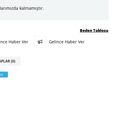
larımızda kalmamıştır.
Beden Tablosu
ünce Haber Ver
Gelince Haber Ver
APLAR (0)
am