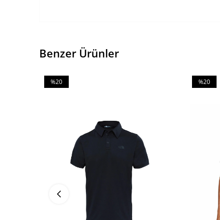
Benzer Ürünler
%20
%20
İndirim
İndirim
%20İndirim
%20İndiri