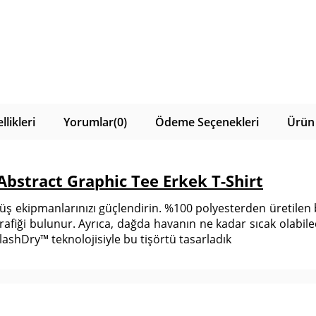
likleri
Yorumlar
(0)
Ödeme Seçenekleri
Ürün 
bstract Graphic Tee Erkek T-Shirt
üş ekipmanlarınızı güçlendirin. %100 polyesterden üretilen
fiği bulunur. Ayrıca, dağda havanın ne kadar sıcak olabileceğ
FlashDry™ teknolojisiyle bu tişörtü tasarladık