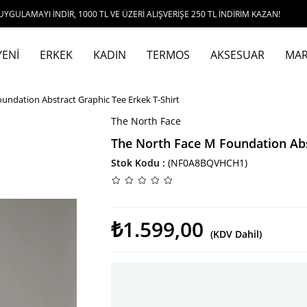
 İNDİR, 1000 TL VE ÜZERİ ALIŞVERİŞE 250 TL İNDİRİM KAZAN!
YENİ
ERKEK
KADIN
TERMOS
AKSESUAR
MAR
undation Abstract Graphic Tee Erkek T-Shirt
The North Face
The North Face M Foundation Abs
Stok Kodu
(NF0A8BQVHCH1)
₺1.599,00
(KDV Dahil)