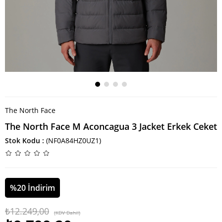
The North Face
The North Face M Aconcagua 3 Jacket Erkek Ceket
Stok Kodu
(NF0A84HZ0UZ1)
%
20
İndirim
₺12.249,00
(KDV Dahil)