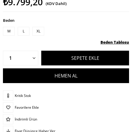
₺9.799,20
(KDV Dahil)
Beden
M
L
XL
Beden Tablosu
Kritik Stok
Favorilere Ekle
İndirimli Ürün
Fiyat Düşünce Haber Ver