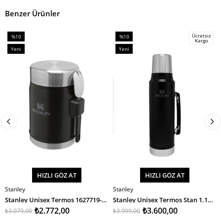
Benzer Ürünler
Ücretsiz
%10
%10
Kargo
İndirim
İndirim
Yeni
Yeni
%10İndirim
%10İndirim
Ürün
Ürün
HIZLI GÖZ AT
HIZLI GÖZ AT
Stanley
Stanley
SEPETE EKLE
SEPETE EKLE
Stanley Unisex Termos 1627719-Stan 14Oz Classic Vacfj M.Black
Stanley Unisex Termos Stan 1.1Qt Classic Vac Btl M.Black Eu
₺2.772,00
₺3.600,00
₺3.079,00
₺3.999,00