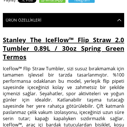
WhatsApp
Telegram
ÜRÜN ÖZELLIKLERI
Stanley The IceFlow™ Flip Straw 2.0
Tumbler 0.89L / 30oz Spring Green
Termos
IceFlow™ Flip Straw Tumbler, sizi susuz bırakmamak için
tamamen işlevsel bir tarzda tasarlanmıştır. %100
performansa odaklanan bu model, yerleşik flip pipeti
sayesinde içeceğinizi kolay ve zahmetsiz bir şekilde
içmenizi sağlar. Seyahatler, spor aktiviteleri ve yoğun
günler için idealdir. Katlanabilir taşıma tutacağı
sayesinde her yere rahatça götürülebilir. Çift katmanlı
paslanmaz çelik vakum izolasyonu, içeceğinizi uzun süre
serin tutar; kapağı kapalıyken sızdırmazlık sağlar.
IceFlow™, araç içi bardak tutuculardan bisiklet, koşu