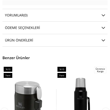
YORUMLAR
(0)
ÖDEME SEÇENEKLERI
ÜRÜN ÖNERILERI
Benzer Ürünler
Ücretsiz
%10
%10
Kargo
İndirim
İndirim
Yeni
Yeni
%10İndirim
%10İndirim
Ürün
Ürün