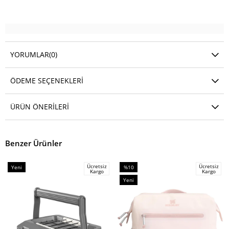
YORUMLAR
(0)
ÖDEME SEÇENEKLERI
ÜRÜN ÖNERILERI
Benzer Ürünler
Ücretsiz
Ücretsiz
Yeni
%10
Kargo
Kargo
Ürün
İndirim
Yeni
%10İndirim
Ürün