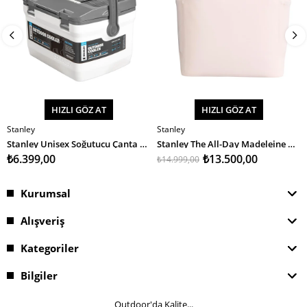
HIZLI GÖZ AT
HIZLI GÖZ AT
Stanley
Stanley
SEPETE EKLE
SEPETE EKLE
Stanley Unisex Soğutucu Çanta Stan Adv 7Qt Cooler Eu
Stanley The All-Day Madeleine Midi Cooler Backpack 14L / 14.8QT Rose Quartz Soğutucu Çanta
₺6.399,00
₺13.500,00
₺14.999,00
Kurumsal
Alışveriş
Kategoriler
Bilgiler
Outdoor'da Kalite...