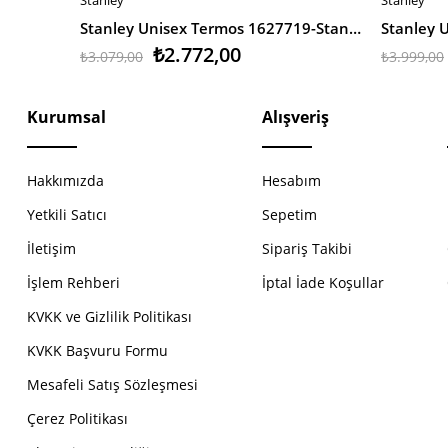
SEPETE EKLE
SEPETE 
Stanley Unisex Termos 1627719-Stan 14Oz Classic Vacfj M.Black
₺2.772,00
₺3.079,00
₺3.999,00
Kurumsal
Alışveriş
Hakkımızda
Hesabım
Yetkili Satıcı
Sepetim
İletişim
Sipariş Takibi
İşlem Rehberi
İptal İade Koşullar
KVKK ve Gizlilik Politikası
KVKK Başvuru Formu
Mesafeli Satış Sözleşmesi
Çerez Politikası