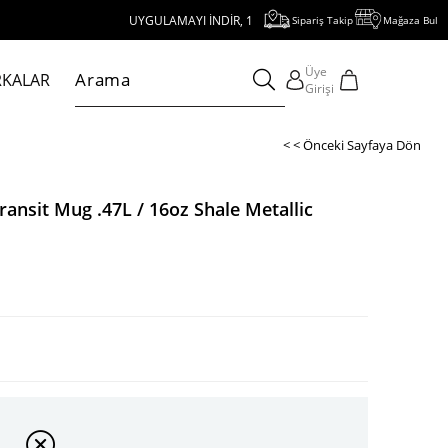
UYGULAMAYI İNDİR, 1000 TL VE ÜZERİ ALIŞVERİŞE 250 TL İNDİR
Sipariş Takip
Mağaza Bul
Üye
KALAR
Girişi
< < Önceki Sayfaya Dön
ransit Mug .47L / 16oz Shale Metallic