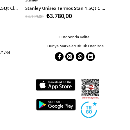
SEPETE EKLE
SEPETE
Stanley Unisex Termos Stan 1.5Qt Classic Vac Btl M.Black Eu
Stanley Unisex Termos Stan 1.5Qt Classic Vac Btl H.Green Eu
₺3.780,00
₺4.199,00
₺3.199,0
Outdoor'da Kalite...
Dünya Markaları Bir Tık Ötenizde
/1/34