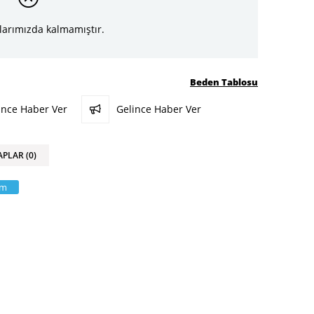
larımızda kalmamıştır.
Beden Tablosu
ünce Haber Ver
Gelince Haber Ver
APLAR (0)
am