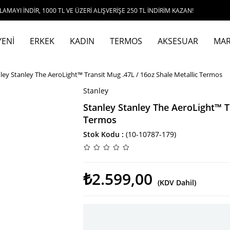
NDİR, 1000 TL VE ÜZERİ ALIŞVERİŞE 250 TL İNDİRİM KAZAN!
YENİ
ERKEK
KADIN
TERMOS
AKSESUAR
MAR
ley Stanley The AeroLight™ Transit Mug .47L / 16oz Shale Metallic Termos
Stanley
Stanley Stanley The AeroLight™ T
Termos
Stok Kodu
(10-10787-179)
₺2.599,00
(KDV Dahil)