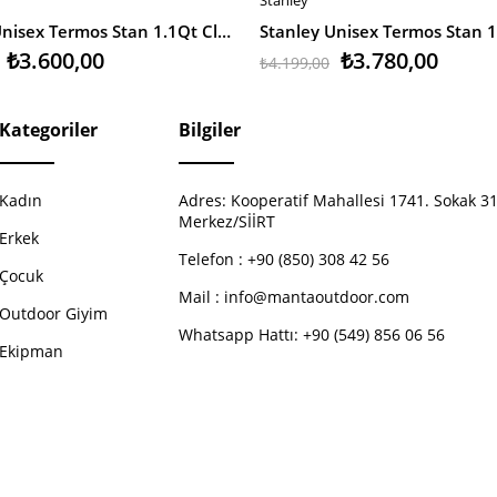
EKLE
SEPETE EKLE
Stanley Unisex Termos Stan 1.1Qt Classic Vac Btl M.Black Eu
₺3.600,00
₺3.780,00
₺4.199,00
Kategoriler
Bilgiler
Kadın
Adres:
Kooperatif Mahallesi 1741. Sokak 31
Merkez/SİİRT
Erkek
Telefon :
+90 (850) 308 42 56
Çocuk
Mail :
info@mantaoutdoor.com
Outdoor Giyim
Whatsapp Hattı: +90 (549) 856 06 56
Ekipman