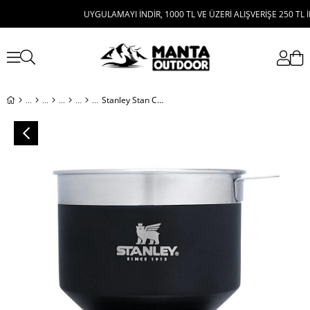
UYGULAMAYI İNDİR, 1000 TL VE ÜZERİ ALIŞVERİŞE 250 TL İNDİRİ
Stanley Stan Classic Pour Over M. Black Eu Kahve Demleyici