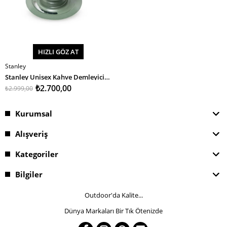
HIZLI GÖZ AT
Stanley
SEPETE EKLE
Stanley Unisex Kahve Demleyici Stan Classic Pour Over H.Green Eu
₺2.700,00
₺2.999,00
Kurumsal
Alışveriş
Kategoriler
Bilgiler
Outdoor'da Kalite...
Dünya Markaları Bir Tık Ötenizde