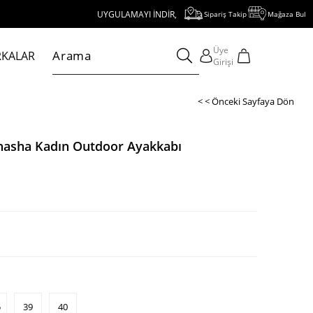
UYGULAMAYI İNDİR, 1000 TL VE ÜZERİ ALIŞVERİŞE 250 TL İNDİRİM
Sipariş Takip
Mağaza Bul
Üye
KALAR
Girişi
< < Önceki Sayfaya Dön
nasha Kadın Outdoor Ayakkabı
5
39
40