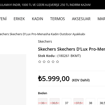
İR, 1000 TL VE ÜZERİ ALIŞVERİŞE 250 TL İNDİRİM KAZAN!
YENİ
ERKEK
KADIN
TERMOS
AKSESUAR
MAR
echers Skechers D'Lux Pro-Menasha Kadın Outdoor Ayakkabı
Skechers
Skechers Skechers D'Lux Pro-Me
Stok Kodu
(180261 BKMT)
₺5.999,00
(KDV Dahil)
Beden
36
36,5
37
37,5
38
38,