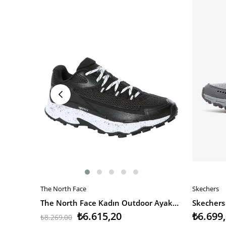
%20İndirim
The North Face
Skechers
SEPETE EKLE
SEPETE 
The North Face Kadın Outdoor Ayakkabı Vectiv Taraval
₺6.615,20
₺6.699
₺8.269,00