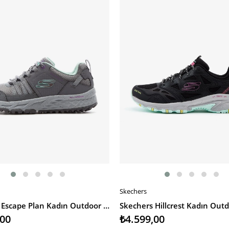
Skechers
EKLE
SEPETE EKLE
Skechers Escape Plan Kadın Outdoor Ayakkabı
,00
₺4.599,00