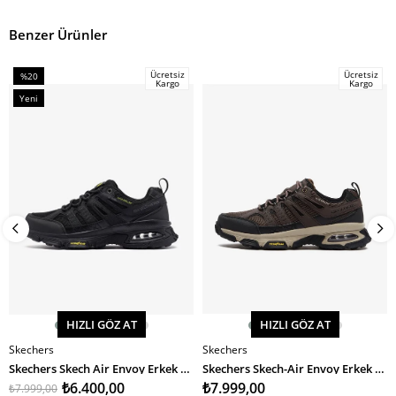
Benzer Ürünler
Ücretsiz
Ücretsiz
%20
Kargo
Kargo
İndirim
Yeni
%20İndirim
Ürün
HIZLI GÖZ AT
HIZLI GÖZ AT
Skechers
Skechers
SEPETE EKLE
SEPETE EKLE
Skechers Skech Air Envoy Erkek Spor Ayakkabı
Skechers Skech-Air Envoy Erkek Spor Ayakkabı
₺6.400,00
₺7.999,00
₺7.999,00