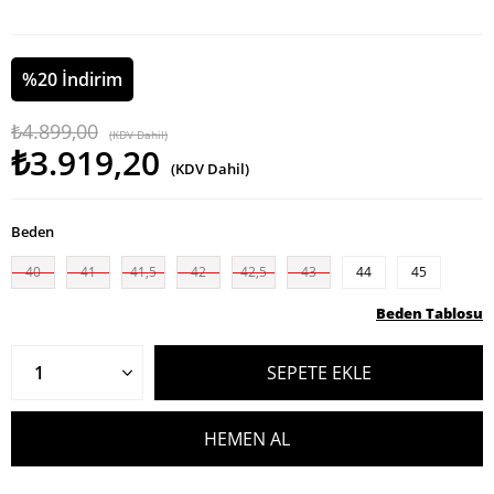
%
20
İndirim
₺4.899,00
(KDV Dahil)
₺3.919,20
(KDV Dahil)
Beden
40
41
41,5
42
42,5
43
44
45
Beden Tablosu