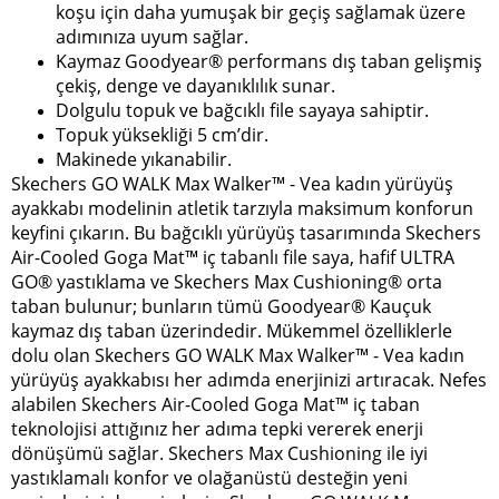
koşu için daha yumuşak bir geçiş sağlamak üzere
adımınıza uyum sağlar.
Kaymaz Goodyear® performans dış taban gelişmiş
çekiş, denge ve dayanıklılık sunar.
Dolgulu topuk ve bağcıklı file sayaya sahiptir.
Topuk yüksekliği 5 cm’dir.
Makinede yıkanabilir.
Skechers GO WALK Max Walker™ - Vea kadın yürüyüş
ayakkabı modelinin atletik tarzıyla maksimum konforun
keyfini çıkarın. Bu bağcıklı yürüyüş tasarımında Skechers
Air-Cooled Goga Mat™ iç tabanlı file saya, hafif ULTRA
GO® yastıklama ve Skechers Max Cushioning® orta
taban bulunur; bunların tümü Goodyear® Kauçuk
kaymaz dış taban üzerindedir. Mükemmel özelliklerle
dolu olan Skechers GO WALK Max Walker™ - Vea kadın
yürüyüş ayakkabısı her adımda enerjinizi artıracak. Nefes
alabilen Skechers Air-Cooled Goga Mat™ iç taban
teknolojisi attığınız her adıma tepki vererek enerji
dönüşümü sağlar. Skechers Max Cushioning ile iyi
yastıklamalı konfor ve olağanüstü desteğin yeni