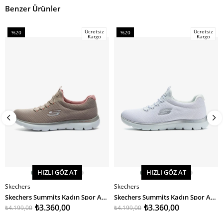
Benzer Ürünler
Ücretsiz
Ücretsiz
%20
%20
Kargo
Kargo
İndirim
İndirim
%20İndirim
%20İndirim
HIZLI GÖZ AT
HIZLI GÖZ AT
Skechers
Skechers
SEPETE EKLE
SEPETE EKLE
Skechers Summits Kadın Spor Ayakkabı
Skechers Summits Kadın Spor Ayakkabı
₺3.360,00
₺3.360,00
₺4.199,00
₺4.199,00