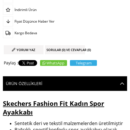
İndirimli Ürün
Fiyat Düşünce Haber Ver
Kargo Bedava
YORUM YAZ
SORULAR (0) VE CEVAPLAR (0)
WhatsApp
Telegram
ÜRÜN ÖZELLIKLERI
Skechers Fashion Fit Kadın Spor
Ayakkabı
Sentetik deri ve tekstil malzemelerden üretilmiştir
Bağcıklı, sportif konforlu spor ayakkabısı olarak