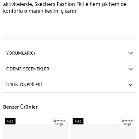
aktivitelerde, Skechers Fashion Fit ile hem şık hem de
konforlu olmanın keyfini çıkarın!
YORUMLAR
(0)
ÖDEME SEÇENEKLERI
ÜRÜN ÖNERILERI
Benzer Ürünler
Ücretsiz
Ücretsiz
%20
%20
Kargo
Kargo
İndirim
İndirim
%20İndirim
%20İndirim