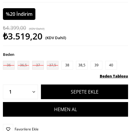
%
20
İndirim
₺4.399,00
(KDV Dahil)
₺3.519,20
(KDV Dahil)
Beden
36
36,5
37
37,5
38
38,5
39
40
Beden Tablosu
Favorilere Ekle