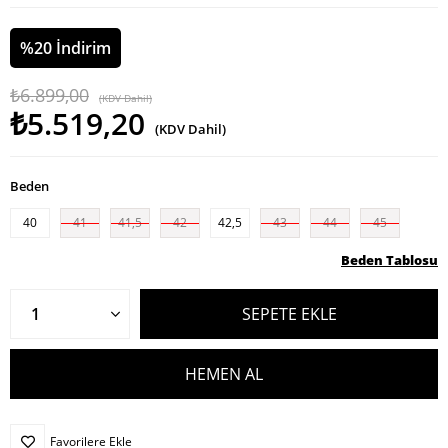
%
20
İndirim
₺6.899,00
(KDV Dahil)
₺5.519,20
(KDV Dahil)
Beden
40
41
41,5
42
42,5
43
44
45
Beden Tablosu
Favorilere Ekle