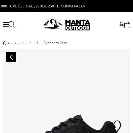
 VE ÜZERİ ALIŞVERİŞE 250 TL İNDİRİM KAZAN!
Skechers Escape Plan Erkek Spor Ayakkabı