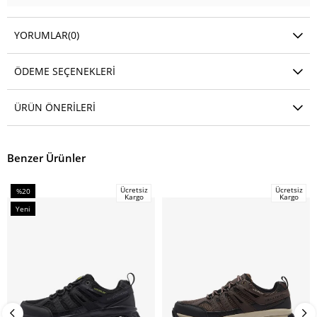
YORUMLAR
(0)
ÖDEME SEÇENEKLERI
ÜRÜN ÖNERILERI
Benzer Ürünler
Ücretsiz
Ücretsiz
%20
Kargo
Kargo
İndirim
Yeni
%20İndirim
Ürün