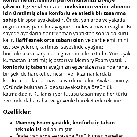
çıkarın
. Egzersizlerinizden
maksimum verimi almanız
için üretilmiş olan konforlu ve atletik bir tasarıma
sahip
bir spor ayakkabıdır. Önde, yanlarda ve yakada
örgü kumaş paneller ayağınızın nefes almasını sağlar. Bu
sayede ayaklarınız antrenman yaptıktan sonra da kuru
kalır.
Hafif esnek orta tabanı olan
ve darbe emilimini
üst seviyelere çıkartması sayesinde ayağınız
burkulmalara karşı daha güvende olmaktadır. Yumuşak
kumaştan üretilmiş iç astarı ve Memory Foam yastıklı,
konforlu iç tabanı
ayağınızın egzersiz esnasında rahat
bir şekilde hareket etmesini ve ilk zamanlardaki
konforunun korunmasına yardımcı olur. Ayakkabının yan
yüzünde bulunan S logosu ayakkabıya özgünlük
katmaktadır. Kullanışlı yer tutuşu tasarımıyla her türlü
zeminde daha rahat ve güvenle hareket edeceksiniz.
Özellikler:
Memory Foam yastıklı, konforlu iç taban
teknolojisi
kullanılmıştır.
Önde, yanlarda ve yakada örgü kumaş paneller