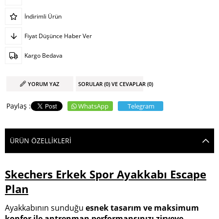
İndirimli Ürün
Fiyat Düşünce Haber Ver
Kargo Bedava
YORUM YAZ
SORULAR (0) VE CEVAPLAR (0)
WhatsApp
Telegram
ÜRÜN ÖZELLIKLERI
Skechers Erkek Spor Ayakkabı Escape
Plan
Ayakkabının sunduğu
esnek tasarım ve maksimum
konfor ile antrenman performansınızı zirveye