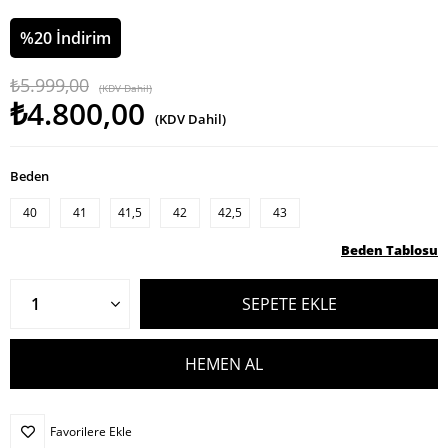
%
20
İndirim
₺5.999,00
(KDV Dahil)
₺4.800,00
(KDV Dahil)
Beden
40
41
41,5
42
42,5
43
Beden Tablosu
Favorilere Ekle