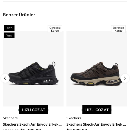
Benzer Ürünler
Ücretsiz
Ücretsiz
%20
Kargo
Kargo
İndirim
Yeni
%20İndirim
Ürün
HIZLI GÖZ AT
HIZLI GÖZ AT
Skechers
Skechers
SEPETE EKLE
SEPETE EKLE
Skechers Skech Air Envoy Erkek Spor Ayakkabı
Skechers Skech-Air Envoy Erkek Spor Ayakkabı