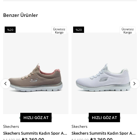
Benzer Ürünler
Ücretsiz
Ücretsiz
%20
%20
Kargo
Kargo
İndirim
İndirim
%20İndirim
%20İndirim
HIZLI GÖZ AT
HIZLI GÖZ AT
Skechers
Skechers
SEPETE EKLE
SEPETE EKLE
Skechers Summits Kadın Spor Ayakkabı
Skechers Summits Kadın Spor Ayakkabı
₺3.360,00
₺3.360,00