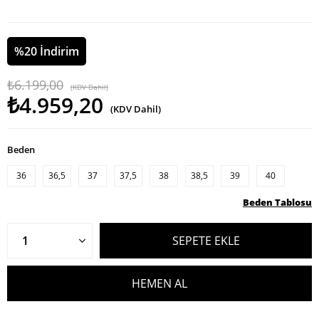
%
20
İndirim
₺6.199,00
(KDV Dahil)
₺4.959,20
(KDV Dahil)
Beden
36
36,5
37
37,5
38
38,5
39
40
Beden Tablosu