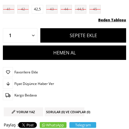
41
42
42,5
43
44
44,5
45
Beden Tablosu
Favorilere Ekle
Fiyat Düşünce Haber Ver
Kargo Bedava
YORUM YAZ
SORULAR (0) VE CEVAPLAR (0)
WhatsApp
Telegram