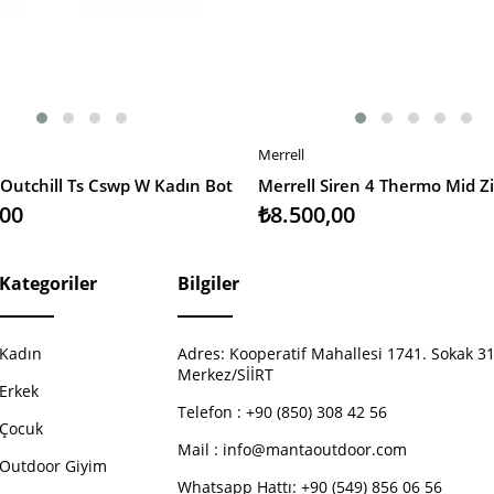
Merrell
EKLE
SEPETE EKLE
Outchill Ts Cswp W Kadın Bot
,00
₺8.500,00
Kategoriler
Bilgiler
Kadın
Adres:
Kooperatif Mahallesi 1741. Sokak 31
Merkez/SİİRT
Erkek
Telefon :
+90 (850) 308 42 56
Çocuk
Mail :
info@mantaoutdoor.com
Outdoor Giyim
Whatsapp Hattı: +90 (549) 856 06 56