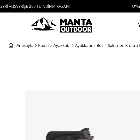
RİŞE 250 TL İNDİRİM KAZAN!
UYGULAMAYI İND
Anasayfa
Kadın
Ayakkabı
Ayakkabı
Bot
Salomon X Ultra