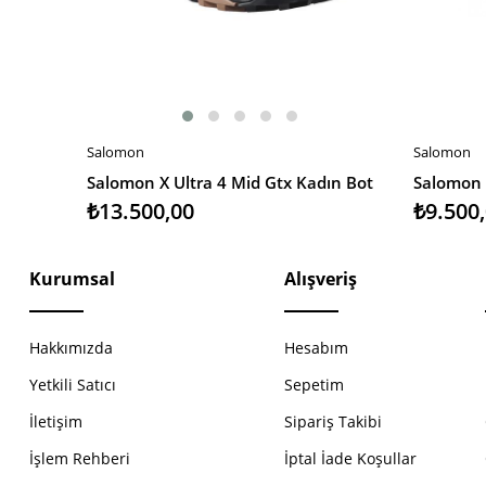
Salomon
Salomon
SEPETE EKLE
SEPETE 
Salomon X Ultra 4 Mid Gtx Kadın Bot
Salomon 
₺13.500,00
₺9.500
Kurumsal
Alışveriş
Hakkımızda
Hesabım
Yetkili Satıcı
Sepetim
İletişim
Sipariş Takibi
İşlem Rehberi
İptal İade Koşullar