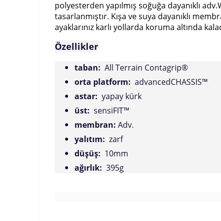
polyesterden yapılmış soğuğa dayanıklı adv.WA
tasarlanmıştır. Kışa ve suya dayanıklı membr
ayaklarınız karlı yollarda koruma altında kalac
Özellikler
taban:
All Terrain Contagrip®
orta platform:
advancedCHASSIS™
astar:
yapay kürk
üst:
sensiFIT™
membran:
Adv.
yalıtım:
zarf
düşüş:
10mm
ağırlık:
395g