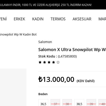
İR, 1000 TL VE ÜZERİ ALIŞVERİŞE 250 TL İNDİRİM KAZAN!
YENİ
ERKEK
KADIN
TERMOS
AKSESUAR
MAR
 Snowpilot Wp W Kadın Bot
Salomon
Salomon X Ultra Snowpilot Wp W
Stok Kodu
(L47585800)
₺13.000,00
(KDV Dahil)
Beden
36,5
37
38
38,5
39
40