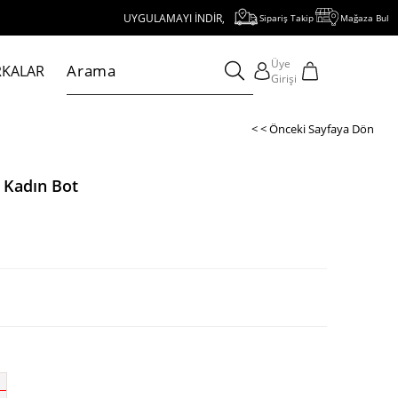
UYGULAMAYI İNDİR, 1000 TL VE ÜZERİ ALIŞVERİŞE 250 TL İNDİRİM
Sipariş Takip
Mağaza Bul
Üye
KALAR
Girişi
< < Önceki Sayfaya Dön
 Kadın Bot