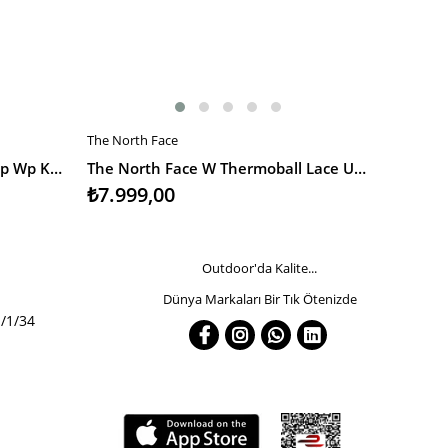
The North Face
The North
SEPETE EKLE
SEPETE
Merrell Siren 4 Thermo Mid Zip Wp Kadın Bot
The North Face W Thermoball Lace Up Wp Kadın Bot
₺7.999,00
₺7.999
Outdoor'da Kalite...
Dünya Markaları Bir Tık Ötenizde
/1/34