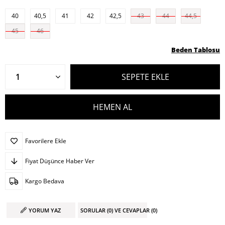
40
40,5
41
42
42,5
43
44
44,5
45
46
Beden Tablosu
Favorilere Ekle
Fiyat Düşünce Haber Ver
Kargo Bedava
YORUM YAZ
SORULAR (0) VE CEVAPLAR (0)