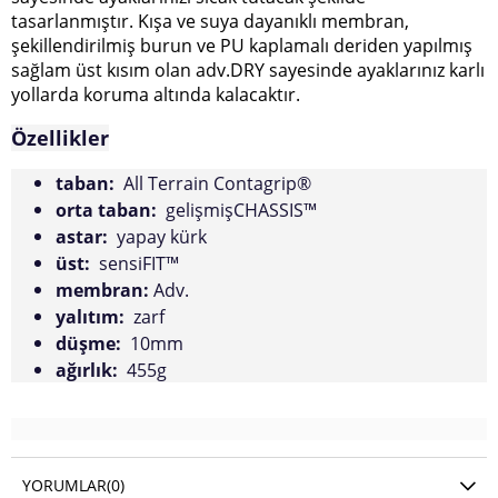
tasarlanmıştır. Kışa ve suya dayanıklı membran,
şekillendirilmiş burun ve PU kaplamalı deriden yapılmış
sağlam üst kısım olan adv.DRY sayesinde ayaklarınız karlı
yollarda koruma altında kalacaktır.
Özellikler
taban:
All Terrain Contagrip®
orta taban:
gelişmişCHASSIS™
astar:
yapay kürk
üst:
sensiFIT™
membran:
Adv.
yalıtım:
zarf
düşme:
10mm
ağırlık:
455g
YORUMLAR
(0)