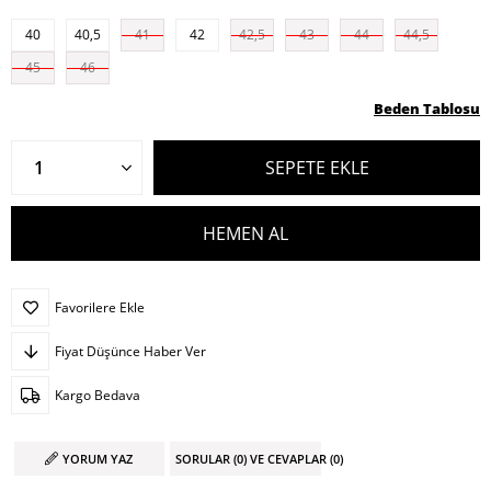
40
40,5
41
42
42,5
43
44
44,5
45
46
Beden Tablosu
Favorilere Ekle
Fiyat Düşünce Haber Ver
Kargo Bedava
YORUM YAZ
SORULAR (0) VE CEVAPLAR (0)