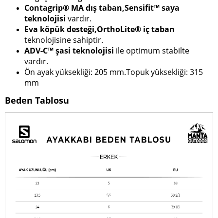
Contagrip® MA dış taban,Sensifit™ saya
teknolojisi
vardır.
Eva köpük desteği,OrthoLite® iç taban
teknolojisine sahiptir.
ADV-C™ şasi teknolojisi
ile optimum stabilte
vardır.
Ön ayak yüksekliği: 205 mm.Topuk yüksekliği: 315
mm
Beden Tablosu