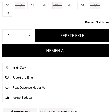
40
40,5
41
42
42,5
43
44
44,5
45
Beden Tablosu
Kritik Stok
Favorilere Ekle
Fiyat Düşünce Haber Ver
Kargo Bedava