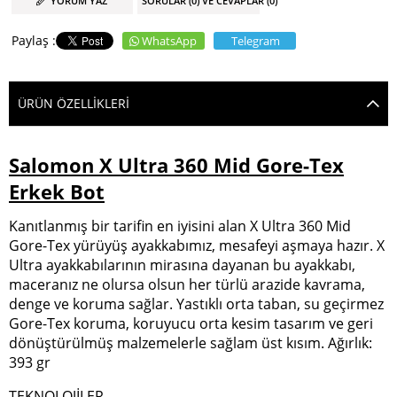
YORUM YAZ
SORULAR (0) VE CEVAPLAR (0)
WhatsApp
Telegram
ÜRÜN ÖZELLIKLERI
Salomon X Ultra 360 Mid Gore-Tex
Erkek Bot
Kanıtlanmış bir tarifin en iyisini alan X Ultra 360 Mid
Gore-Tex yürüyüş ayakkabımız, mesafeyi aşmaya hazır. X
Ultra ayakkabılarının mirasına dayanan bu ayakkabı,
maceranız ne olursa olsun her türlü arazide kavrama,
denge ve koruma sağlar. Yastıklı orta taban, su geçirmez
Gore-Tex koruma, koruyucu orta kesim tasarım ve geri
dönüştürülmüş malzemelerle sağlam üst kısım. Ağırlık:
393 gr
TEKNOLOJİLER