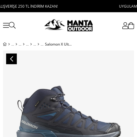
RİŞE 250 TL İNDİRİM KAZAN!
UYGULAMAYI İNDİ
Salomon X Ultra 360 Mid Gore-Tex Erkek Bot