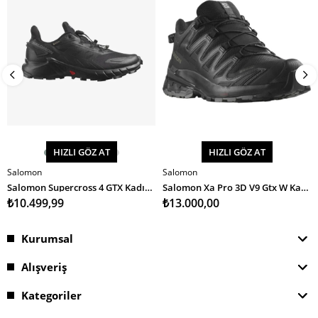
HIZLI GÖZ AT
HIZLI GÖZ AT
Salomon
Salomon
SEPETE EKLE
SEPETE EKLE
Salomon Supercross 4 GTX Kadın Koşu Ayakkabısı
Salomon Xa Pro 3D V9 Gtx W Kadın Koşu Ayakkabısı
₺10.499,99
₺13.000,00
Kurumsal
Alışveriş
Kategoriler