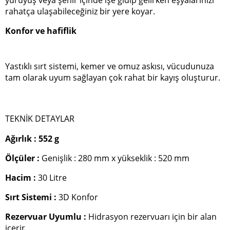
yürüyüş veya şehir içinde işe gidip gelirken eşyalarınızı
rahatça ulaşabileceğiniz bir yere koyar.
Konfor ve hafiflik
Yastıklı sırt sistemi, kemer ve omuz askısı, vücudunuza
tam olarak uyum sağlayan çok rahat bir kayış oluşturur.
TEKNİK DETAYLAR
Ağırlık : 552 g
Ölçüler :
Genişlik : 280 mm x yükseklik : 520 mm
Hacim :
30 Litre
Sırt Sistemi :
3D Konfor
Rezervuar Uyumlu :
Hidrasyon rezervuarı için bir alan
içerir.