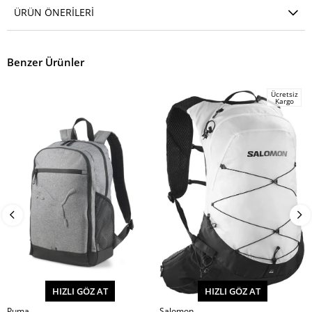
ÜRÜN ÖNERILERI
Benzer Ürünler
Ücretsiz
Kargo
HIZLI GÖZ AT
HIZLI GÖZ AT
Puma
Salomon